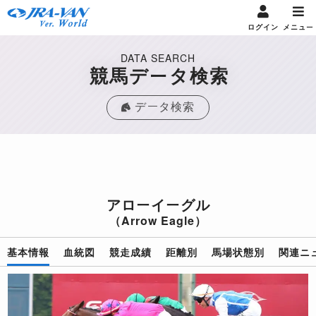
ログイン
メニュー
DATA SEARCH
競馬データ検索
データ検索
アローイーグル
（Arrow Eagle）
基本情報
血統図
競走成績
距離別
馬場状態別
関連ニ