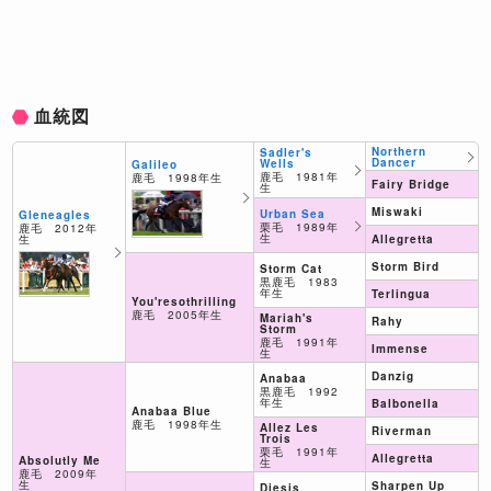
血統図
Northern
Sadler's
Dancer
Wells
Galileo
鹿毛 1981年
鹿毛 1998年生
Fairy Bridge
生
Miswaki
Urban Sea
Gleneagles
栗毛 1989年
鹿毛 2012年
生
生
Allegretta
Storm Bird
Storm Cat
黒鹿毛 1983
年生
Terlingua
You'resothrilling
鹿毛 2005年生
Mariah's
Rahy
Storm
鹿毛 1991年
Immense
生
Danzig
Anabaa
黒鹿毛 1992
年生
Balbonella
Anabaa Blue
鹿毛 1998年生
Allez Les
Riverman
Trois
栗毛 1991年
Allegretta
Absolutly Me
生
鹿毛 2009年
生
Sharpen Up
Diesis