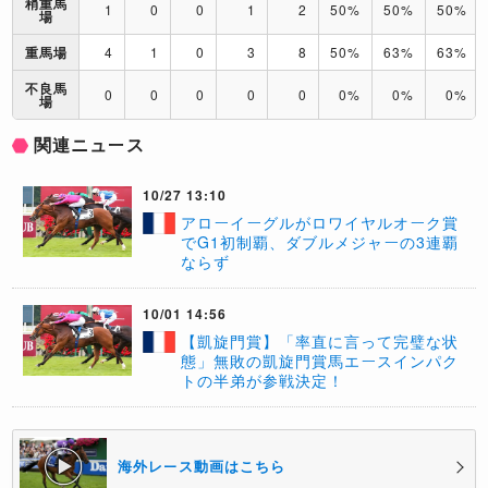
稍重馬
1
0
0
1
2
50%
50%
50%
場
重馬場
4
1
0
3
8
50%
63%
63%
不良馬
0
0
0
0
0
0%
0%
0%
場
関連ニュース
10/27 13:10
​アローイーグルがロワイヤルオーク賞
でG1初制覇、ダブルメジャーの3連覇
ならず
10/01 14:56
【凱旋門賞】「率直に言って完璧な状
態」無敗の凱旋門賞馬エースインパク
トの半弟が参戦決定！
海外レース動画はこちら