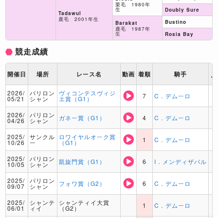
栗毛 1980年
生
Doubly Sure
Tadawul
鹿毛 2001年生
Bustino
Barakat
鹿毛 1987年
生
Rosia Bay
競走成績
ト
開催日
場所
レース名
動画
着順
騎手
ッ
2026/
パリロン
ヴィコンテスヴィジ
7
C．デムーロ
05/21
シャン
エ賞（G1）
2026/
パリロン
ガネー賞（G1）
4
C．デムーロ
04/26
シャン
2025/
サンクル
ロワイヤルオーク賞
1
C．デムーロ
10/26
ー
（G1）
2025/
パリロン
凱旋門賞（G1）
6
I．メンディザバル
10/05
シャン
2025/
パリロン
フォワ賞（G2）
6
C．デムーロ
09/07
シャン
2025/
シャンテ
シャンティイ大賞
1
C．デムーロ
06/01
ィイ
（G2）