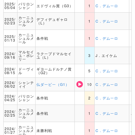
2025/
パリロン
エドヴィル賞（G3）
1
C．デムーロ
05/04
シャン
カーニュ
2025/
デフィデュギャロ
シュルメ
1
C．デムーロ
02/23
（L）
ール
カーニュ
2025/
シュルメ
条件戦
1
C．デムーロ
01/13
ール
マルセイ
2024/
ラクープドマルセイ
ユ・ボレ
3
J．エイケム
09/16
ユ（L）
リー
2024/
ドーヴィ
ギヨームドルナノ賞
5
C．デムーロ
08/15
ル
（G2）
2024/
シャンテ
仏ダービー（G1）
10
C．デムーロ
06/02
ィイ
2024/
パリロン
条件戦
2
C．デムーロ
04/25
シャン
カーニュ
2024/
シュルメ
条件戦
1
C．デムーロ
A
02/25
ール
カーニュ
2024/
シュルメ
未勝利戦
1
C．デムーロ
A
01/27
ール