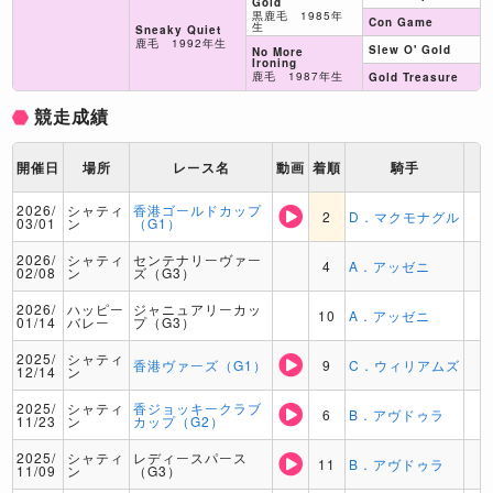
Gold
黒鹿毛 1985年
Con Game
生
Sneaky Quiet
鹿毛 1992年生
Slew O' Gold
No More
Ironing
鹿毛 1987年生
Gold Treasure
競走成績
開催日
場所
レース名
動画
着順
騎手
2026/
シャティ
香港ゴールドカップ
2
D．マクモナグル
03/01
ン
（G1）
2026/
シャティ
センテナリーヴァー
4
A．アッゼニ
02/08
ン
ズ（G3）
2026/
ハッピー
ジャニュアリーカッ
10
A．アッゼニ
01/14
バレー
プ（G3）
2025/
シャティ
香港ヴァーズ（G1）
9
C．ウィリアムズ
12/14
ン
2025/
シャティ
香ジョッキークラブ
6
B．アヴドゥラ
11/23
ン
カップ（G2）
2025/
シャティ
レディースパース
11
B．アヴドゥラ
11/09
ン
（G3）