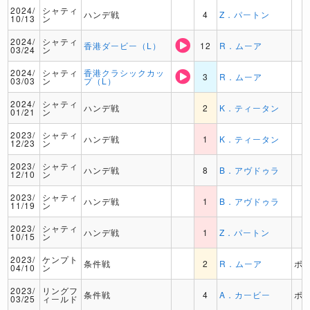
2024/
シャティ
ハンデ戦
4
Z．パートン
10/13
ン
2024/
シャティ
香港ダービー（L）
12
R．ムーア
03/24
ン
2024/
シャティ
香港クラシックカッ
3
R．ムーア
03/03
ン
プ（L）
2024/
シャティ
ハンデ戦
2
K．ティータン
01/21
ン
2023/
シャティ
ハンデ戦
1
K．ティータン
12/23
ン
2023/
シャティ
ハンデ戦
8
B．アヴドゥラ
12/10
ン
2023/
シャティ
ハンデ戦
1
B．アヴドゥラ
11/19
ン
2023/
シャティ
ハンデ戦
1
Z．パートン
10/15
ン
2023/
ケンプト
条件戦
2
R．ムーア
ポ
04/10
ン
2023/
リングフ
条件戦
4
A．カービー
ポ
03/25
ィールド