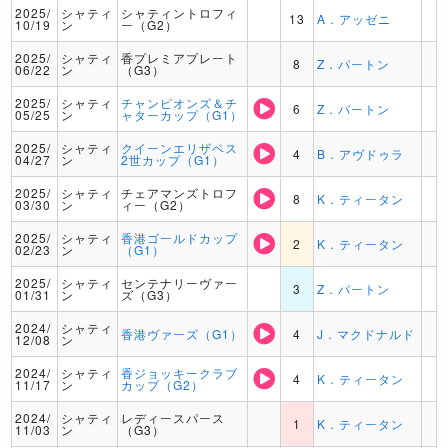
2025/
シャティ
シャティントロフィ
13
A．アッゼニ
10/19
ン
ー（G2）
2025/
シャティ
香プレミアプレート
8
Z．パートン
06/22
ン
（G3）
2025/
シャティ
チャンピオンズ＆チ
6
Z．パートン
05/25
ン
ャターカップ（G1）
2025/
シャティ
クイーンエリザベス
4
B．アヴドゥラ
04/27
ン
2世カップ（G1）
2025/
シャティ
チェアマンズトロフ
8
K．ティータン
03/30
ン
ィー（G2）
2025/
シャティ
香港ゴールドカップ
2
K．ティータン
02/23
ン
（G1）
2025/
シャティ
センテナリーヴァー
3
Z．パートン
01/31
ン
ズ（G3）
2024/
シャティ
香港ヴァーズ（G1）
4
J．マクドナルド
12/08
ン
2024/
シャティ
香ジョッキークラブ
4
K．ティータン
11/17
ン
カップ（G2）
2024/
シャティ
レディースパース
1
K．ティータン
11/03
ン
（G3）