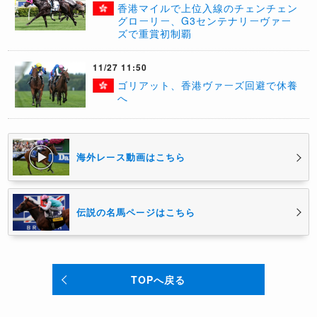
香港マイルで上位入線のチェンチェン
グローリー、G3センテナリーヴァー
ズで重賞初制覇
11/27 11:50
ゴリアット、香港ヴァーズ回避で休養
へ
海外レース動画はこちら
伝説の名馬ページはこちら
TOPへ戻る