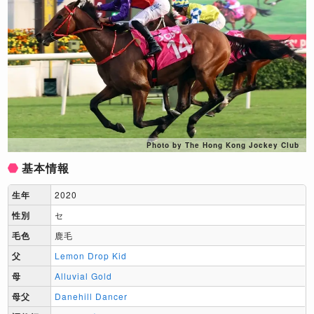
Photo by The Hong Kong Jockey Club
基本情報
生年
2020
性別
セ
毛色
鹿毛
父
Lemon Drop Kid
母
Alluvial Gold
母父
Danehill Dancer