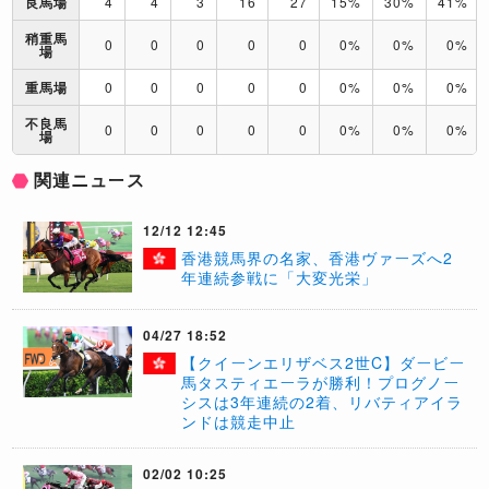
良馬場
4
4
3
16
27
15%
30%
41%
稍重馬
0
0
0
0
0
0%
0%
0%
場
重馬場
0
0
0
0
0
0%
0%
0%
不良馬
0
0
0
0
0
0%
0%
0%
場
関連ニュース
12/12 12:45
香港競馬界の名家、香港ヴァーズへ2
年連続参戦に「大変光栄」
04/27 18:52
【クイーンエリザベス2世C】ダービー
馬タスティエーラが勝利！プログノー
シスは3年連続の2着、リバティアイラ
ンドは競走中止
02/02 10:25