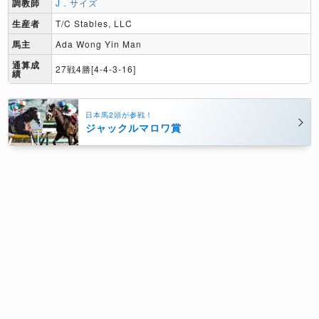
調教師
J．サイズ
生産者
T/C Stables, LLC
馬主
Ada Wong Yin Man
通算成
27戦4勝[4-4-3-16]
績
日本馬2頭が参戦！
ジャックルマロワ賞