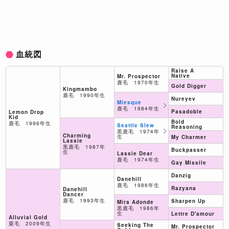
血統図
Raise A
Native
Mr. Prospector
鹿毛 1970年生
Gold Digger
Kingmambo
鹿毛 1990年生
Nureyev
Miesque
鹿毛 1984年生
Pasadoble
Lemon Drop
Kid
Bold
鹿毛 1996年生
Seattle Slew
Reasoning
黒鹿毛 1974年
Charming
生
My Charmer
Lassie
黒鹿毛 1987年
Buckpasser
生
Lassie Dear
鹿毛 1974年生
Gay Missile
Danzig
Danehill
鹿毛 1986年生
Razyana
Danehill
Dancer
鹿毛 1993年生
Sharpen Up
Mira Adonde
黒鹿毛 1986年
生
Lettre D'amour
Alluvial Gold
栗毛 2009年生
Seeking The
Mr. Prospector