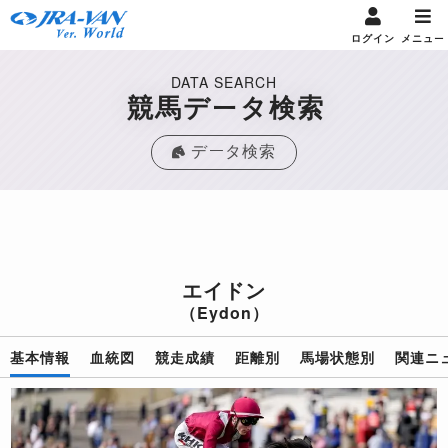
ログイン
メニュー
DATA SEARCH
競馬データ検索
データ検索
エイドン
（Eydon）
基本情報
血統図
競走成績
距離別
馬場状態別
関連ニ