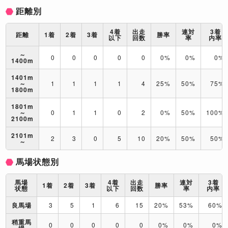
距離別
4着
出走
連対
3着
距離
1着
2着
3着
勝率
以下
回数
率
内率
～
0
0
0
0
0
0%
0%
0%
1400m
1401m
～
1
1
1
1
4
25%
50%
75%
1800m
1801m
～
0
1
1
0
2
0%
50%
100%
2100m
2101m
2
3
0
5
10
20%
50%
50%
～
馬場状態別
馬場
4着
出走
連対
3着
1着
2着
3着
勝率
状態
以下
回数
率
内率
良馬場
3
5
1
6
15
20%
53%
60%
稍重馬
0
0
0
0
0
0%
0%
0%