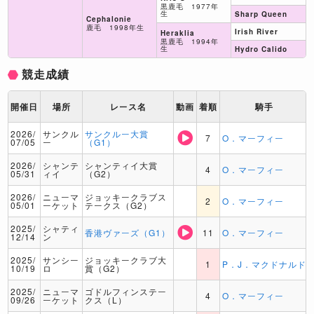
黒鹿毛 1977年
生
Sharp Queen
Cephalonie
鹿毛 1998年生
Irish River
Heraklia
黒鹿毛 1994年
生
Hydro Calido
競走成績
開催日
場所
レース名
動画
着順
騎手
2026/
サンクル
サンクルー大賞
7
O．マーフィー
07/05
ー
（G1）
2026/
シャンテ
シャンティイ大賞
4
O．マーフィー
05/31
ィイ
（G2）
2026/
ニューマ
ジョッキークラブス
2
O．マーフィー
05/01
ーケット
テークス（G2）
2025/
シャティ
香港ヴァーズ（G1）
11
O．マーフィー
12/14
ン
2025/
サンシー
ジョッキークラブ大
1
P．J．マクドナルド
10/19
ロ
賞（G2）
2025/
ニューマ
ゴドルフィンステー
4
O．マーフィー
09/26
ーケット
クス（L）