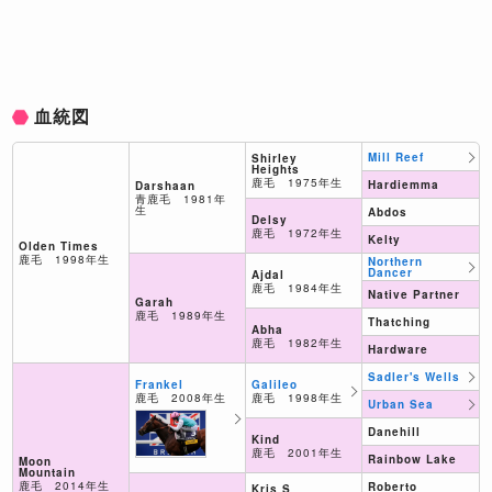
血統図
Mill Reef
Shirley
Heights
鹿毛 1975年生
Hardiemma
Darshaan
青鹿毛 1981年
生
Abdos
Delsy
鹿毛 1972年生
Kelty
Olden Times
鹿毛 1998年生
Northern
Dancer
Ajdal
鹿毛 1984年生
Native Partner
Garah
鹿毛 1989年生
Thatching
Abha
鹿毛 1982年生
Hardware
Sadler's Wells
Galileo
Frankel
鹿毛 1998年生
鹿毛 2008年生
Urban Sea
Danehill
Kind
鹿毛 2001年生
Rainbow Lake
Moon
Mountain
鹿毛 2014年生
Roberto
Kris S