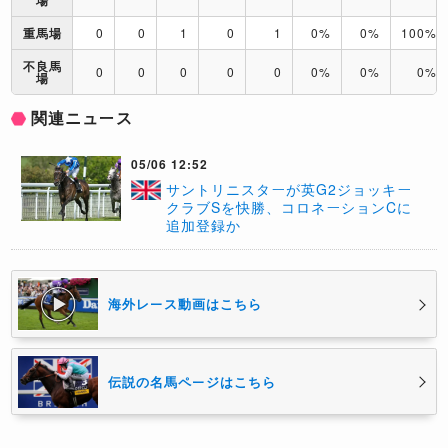
場
重馬場
0
0
1
0
1
0%
0%
100%
不良馬
0
0
0
0
0
0%
0%
0%
場
関連ニュース
05/06 12:52
サントリニスターが英G2ジョッキー
クラブSを快勝、コロネーションCに
追加登録か
海外レース動画はこちら
伝説の名馬ページはこちら