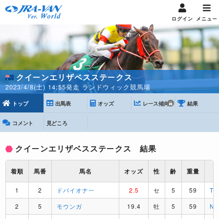
ログイン
メニュー
クイーンエリザベスステークス
2023/4/8(土) 14:55発走 ランドウィック競馬場
トップ
出馬表
オッズ
レース傾向
結果
コメント
見どころ
クイーンエリザベスステークス 結果
着順
馬番
馬名
オッズ
性
齢
重量
1
2
ドバイオナー
2.5
セ
5
59
T
2
5
モウンガ
19.4
牡
5
59
N