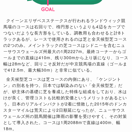
クイーンエリザベスステークスが行われるランドウィック競
馬場のコースは右回りで、楕円形というよりも4辺をカーブで
つないだような長方形をしている。調教用も合わせると計8ト
ラックあるが、レースで使用されるのは芝と全天候型芝コース
の2つのみ。メイントラックの芝コースはシドニーを含むニュ
ーサウスウェールズ州最大の1周2227m。最終コーナーからゴ
ールまでの直線は410m、残り300mから上り坂になり、コース
幅は28mなど、回りこそ反対だが中京競馬場の直線（ゴールま
で412.5m、最大幅30m）と非常に似ている。
全天候型芝コースは芝コースの内側にあり、「ケンジント
ン」の別名を持つ。日本では馴染みのない「全天候型芝」だ
が、砂主体の基礎に芝を養成した特殊な組成をしており、水は
けが良く、管理コストも比較的安価というメリットがあるとい
う。日本のリアルインパクトが2着に惜敗した2015年のドンカ
スターマイルは荒天により2日順延になったが、ニューサウス
ウェールズ州の競馬開催は降雨の影響を受けやすく、その対策
として導入された。コースは1周2088mで直線は400m、幅
18m。