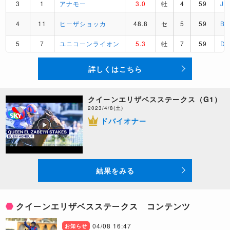
3
1
アナモー
3.0
牡
4
59
J
4
11
ヒーザショッカ
48.8
セ
5
59
B
5
7
ユニコーンライオン
5.3
牡
7
59
D
詳しくはこちら
クイーンエリザベスステークス（G1）
2023/4/8(土)
ドバイオナー
結果をみる
クイーンエリザベスステークス コンテンツ
04/08 16:47
お知らせ