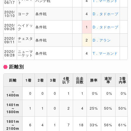
ハンデ戦
4
T．マーカンド
06/17
ト
2020/
ヨーク
条件戦
4
D．タドホープ
10/10
2020/
ヘイドッ
条件戦
1
D．タドホープ
09/26
ク
2020/
チェスタ
条件戦
2
D．アラン
09/11
ー
2020/
ニューマ
条件戦
4
T．マーカンド
08/28
ーケット
距離別
4着
出走
連対
3着
距離
1着
2着
3着
勝率
以下
回数
率
内率
～
0
0
0
1
1
0%
0%
0%
1400m
1401m
～
1
1
0
2
4
25%
50%
50%
1800m
1801m
～
6
4
1
7
18
33%
56%
61%
2100m