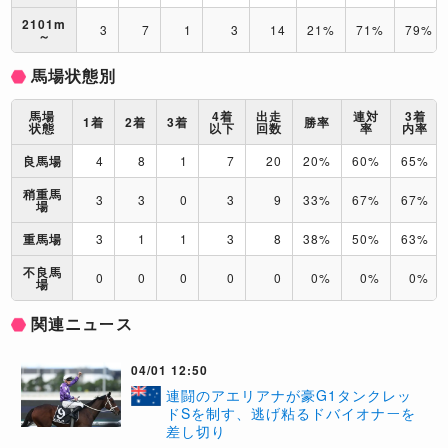
2101m
3
7
1
3
14
21%
71%
79%
～
馬場状態別
馬場
4着
出走
連対
3着
1着
2着
3着
勝率
状態
以下
回数
率
内率
良馬場
4
8
1
7
20
20%
60%
65%
稍重馬
3
3
0
3
9
33%
67%
67%
場
重馬場
3
1
1
3
8
38%
50%
63%
不良馬
0
0
0
0
0
0%
0%
0%
場
関連ニュース
04/01 12:50
連闘のアエリアナが豪G1タンクレッ
ドSを制す、逃げ粘るドバイオナーを
差し切り