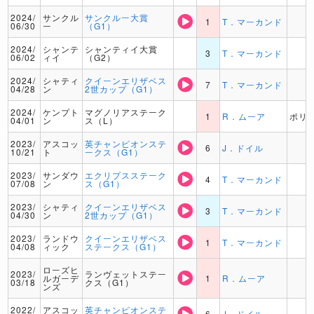
2024/
サンクル
サンクルー大賞
1
T．マーカンド
06/30
ー
（G1）
2024/
シャンテ
シャンティイ大賞
3
T．マーカンド
06/02
ィイ
（G2）
2024/
シャティ
クイーンエリザベス
7
T．マーカンド
04/28
ン
2世カップ（G1）
2024/
ケンプト
マグノリアステーク
1
R．ムーア
ポリ
04/01
ン
ス（L）
2023/
アスコッ
英チャンピオンステ
6
J．ドイル
10/21
ト
ークス（G1）
2023/
サンダウ
エクリプスステーク
4
T．マーカンド
07/08
ン
ス（G1）
2023/
シャティ
クイーンエリザベス
3
T．マーカンド
04/30
ン
2世カップ（G1）
2023/
ランドウ
クイーンエリザベス
1
T．マーカンド
04/08
ィック
ステークス（G1）
ローズヒ
2023/
ランヴェットステー
ルガーデ
1
R．ムーア
03/18
クス（G1）
ンズ
2022/
アスコッ
英チャンピオンステ
6
J．ドイル