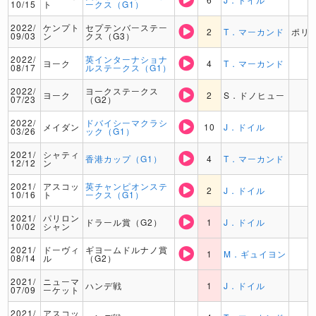
10/15
ト
ークス（G1）
2022/
ケンプト
セプテンバーステー
2
T．マーカンド
ポリ
09/03
ン
クス（G3）
2022/
英インターナショナ
ヨーク
4
T．マーカンド
08/17
ルステークス（G1）
2022/
ヨークステークス
ヨーク
2
S．ドノヒュー
07/23
（G2）
2022/
ドバイシーマクラシ
メイダン
10
J．ドイル
03/26
ック（G1）
2021/
シャティ
香港カップ（G1）
4
T．マーカンド
12/12
ン
2021/
アスコッ
英チャンピオンステ
2
J．ドイル
10/16
ト
ークス（G1）
2021/
パリロン
ドラール賞（G2）
1
J．ドイル
10/02
シャン
2021/
ドーヴィ
ギヨームドルナノ賞
1
M．ギュイヨン
08/14
ル
（G2）
2021/
ニューマ
ハンデ戦
1
J．ドイル
07/09
ーケット
2021/
アスコッ