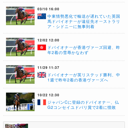
03/10 16:00
中東情勢悪化で輸送が遅れていた英国
馬ドバイオナーが遠征先オーストラリ
ア・シドニーに無事到着
12/02 12:00
​ドバイオナーが香港ヴァーズ回避、昨
年2着の雪辱かなわず
11/29 11:37
ドバイオナーが英リステッド勝利、中
1週で昨年2着の香港ヴァーズへ
10/22 12:30
ジャパンCに登録のドバイオナー、仏
G2コンセイユドパリ賞で2着に惜敗