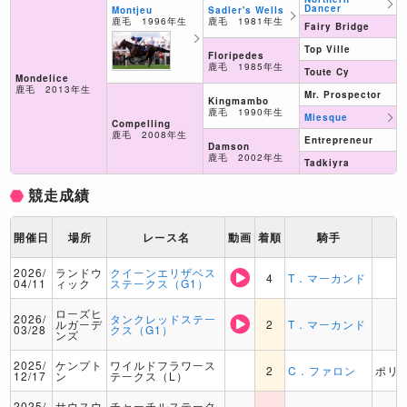
Dancer
Sadler's Wells
Montjeu
鹿毛 1981年生
鹿毛 1996年生
Fairy Bridge
Top Ville
Floripedes
鹿毛 1985年生
Toute Cy
Mondelice
鹿毛 2013年生
Mr. Prospector
Kingmambo
鹿毛 1990年生
Miesque
Compelling
鹿毛 2008年生
Entrepreneur
Damson
鹿毛 2002年生
Tadkiyra
競走成績
開催日
場所
レース名
動画
着順
騎手
2026/
ランドウ
クイーンエリザベス
4
T．マーカンド
04/11
ィック
ステークス（G1）
ローズヒ
2026/
タンクレッドステー
ルガーデ
2
T．マーカンド
03/28
クス（G1）
ンズ
2025/
ケンプト
ワイルドフラワース
2
C．ファロン
ポリ
12/17
ン
テークス（L）
2025/
サウスウ
チャーチルステーク