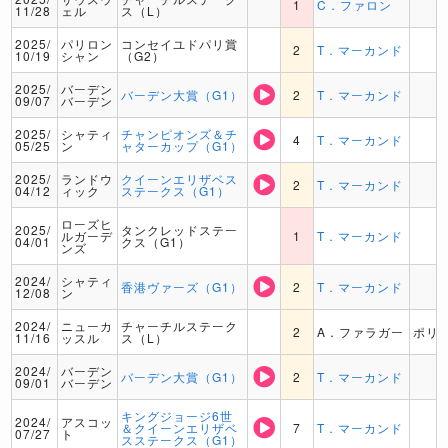
1
C．ファロン
11/28
ェル
ス（L）
2025/
パリロン
コンセイユドパリ賞
2
T．マーカンド
10/19
シャン
（G2）
2025/
バーデン
バーデン大賞（G1）
2
T．マーカンド
09/07
バーデン
2025/
シャティ
チャンピオンズ＆チ
4
T．マーカンド
05/25
ン
ャターカップ（G1）
2025/
ランドウ
クイーンエリザベス
2
T．マーカンド
04/12
ィック
ステークス（G1）
ローズヒ
2025/
タンクレッドステー
ルガーデ
1
T．マーカンド
04/01
クス（G1）
ンズ
2024/
シャティ
香港ヴァーズ（G1）
2
T．マーカンド
12/08
ン
2024/
ニューカ
チャーチルステーク
2
A．ファラガー
ポリ
11/16
ッスル
ス（L）
2024/
バーデン
バーデン大賞（G1）
2
T．マーカンド
09/01
バーデン
キングジョージ6世
2024/
アスコッ
＆クイーンエリザベ
7
T．マーカンド
07/27
ト
スステークス（G1）