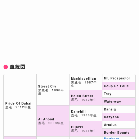
血統図
Mr. Prospector
Machiavellian
黒鹿毛 1987年
生
Coup De Folie
Street Cry
黒鹿毛 1998年
生
Troy
Helen Street
鹿毛 1982年生
Waterway
Pride Of Dubai
鹿毛 2012年生
Danzig
Danehill
鹿毛 1986年生
Razyana
Al Anood
鹿毛 2003年生
Artaius
Eljazzi
鹿毛 1981年生
Border Bounty
Northern