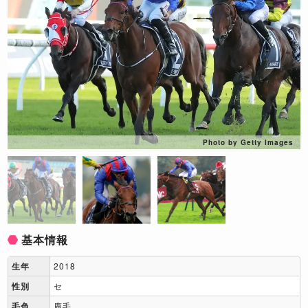
Photo by Getty Images
基本情報
生年
2018
性別
セ
毛色
鹿毛