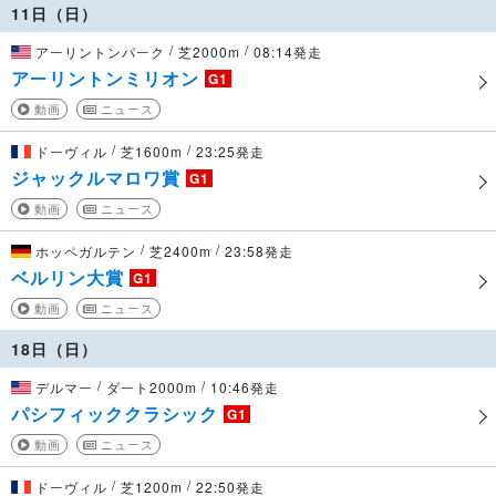
11日（日）
/
/
アーリントンパーク
芝2000m
08:14発走
アーリントンミリオン
G1
動画
ニュース
/
/
ドーヴィル
芝1600m
23:25発走
ジャックルマロワ賞
G1
動画
ニュース
/
/
ホッペガルテン
芝2400m
23:58発走
ベルリン大賞
G1
動画
ニュース
18日（日）
/
/
デルマー
ダート2000m
10:46発走
パシフィッククラシック
G1
動画
ニュース
/
/
ドーヴィル
芝1200m
22:50発走