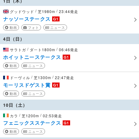
1日（木）
/
/
グッドウッド
芝1980m
23:44発走
ナッソーステークス
G1
動画
フォト
ニュース
4日（日）
/
/
サラトガ
ダート1800m
06:46発走
ホイットニーステークス
G1
動画
ニュース
/
/
ドーヴィル
芝1300m
22:47発走
モーリスドゲスト賞
G1
動画
ニュース
10日（土）
/
/
カラ
芝1200m
02:53発走
フェニックスステークス
G1
動画
ニュース