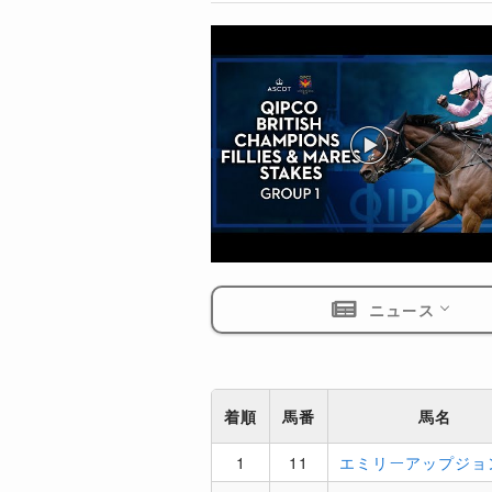
ニュース
着順
馬番
馬名
1
11
エミリーアップジョ