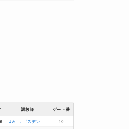
ム
調教師
ゲート番
76
J＆T．ゴスデン
10