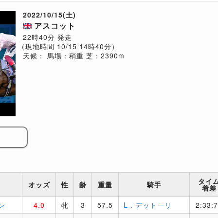
2022/10/15(土)
アスコット
22時40分 発走
（現地時間 10/15 14時40分）
天候：
馬場：稍重
芝：2390m
タイ
オッズ
性
齢
重量
騎手
着差
ン
4.0
牝
3
57.5
L．デットーリ
2:33: