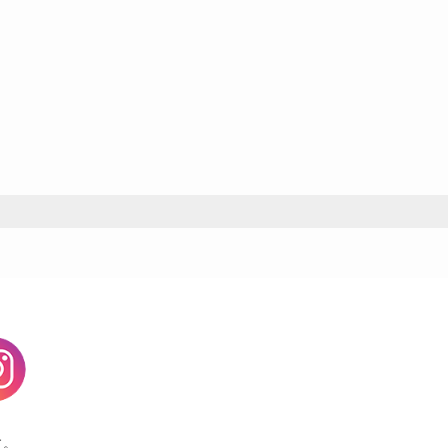
agram
す。