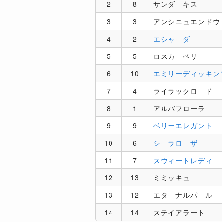
2
8
サンダーキス
3
3
アンシニュエンドウ
4
2
エシャーダ
5
5
ロスカーベリー
6
10
エミリーディッキン
7
4
ライラックロード
8
1
アルバフローラ
9
9
ベリーエレガント
10
6
シーラローザ
11
7
スウィートレディ
12
13
ミミッキュ
13
12
エターナルパール
14
14
ステイアラート