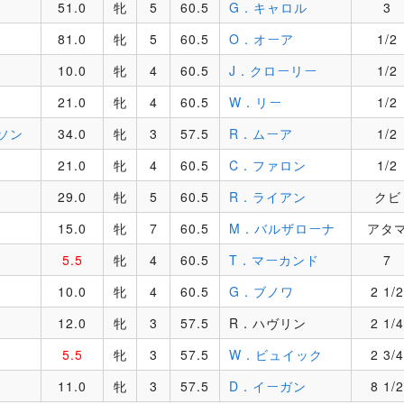
51.0
牝
5
60.5
G．キャロル
3
81.0
牝
5
60.5
O．オーア
1/2
10.0
牝
4
60.5
J．クローリー
1/2
21.0
牝
4
60.5
W．リー
1/2
ソン
34.0
牝
3
57.5
R．ムーア
1/2
21.0
牝
4
60.5
C．ファロン
1/2
29.0
牝
5
60.5
R．ライアン
クビ
15.0
牝
7
60.5
M．バルザローナ
アタ
5.5
牝
4
60.5
T．マーカンド
7
10.0
牝
4
60.5
G．ブノワ
2 1/2
12.0
牝
3
57.5
R．ハヴリン
2 1/4
5.5
牝
3
57.5
W．ビュイック
2 3/4
11.0
牝
3
57.5
D．イーガン
8 1/2