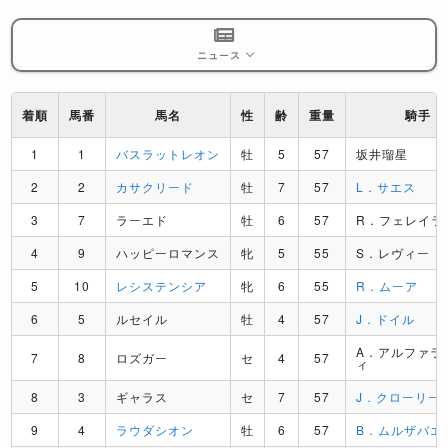
ニュース
着順
馬番
馬名
性
齢
重量
騎手
1
1
バスラットレオン
牡
5
57
坂井瑠星
2
2
カサクリード
牡
7
57
L．サエス
3
7
ラーエド
牡
6
57
R．フェレイラ
4
9
ハッピーロマンス
牝
5
55
S．レヴィー
5
10
レシステンシア
牝
6
55
R．ムーア
6
5
ルセイル
牡
4
57
J．ドイル
A．アルファラ
7
8
ロズガー
セ
4
57
ィ
8
3
ギャラス
セ
7
57
J．クローリー
9
4
ラウダシオン
牡
6
57
B．ムルザバエ