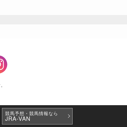
agram
す。
競馬予想・競馬情報なら
JRA-VAN