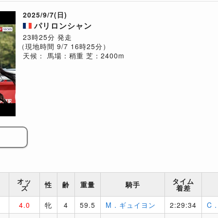
2025/9/7(日)
パリロンシャン
23時25分 発走
（現地時間 9/7 16時25分）
天候：
馬場：稍重
芝：2400m
オッ
タイム
性
齢
重量
騎手
ズ
着差
4.0
牝
4
59.5
M．ギュイヨン
2:29:34
C