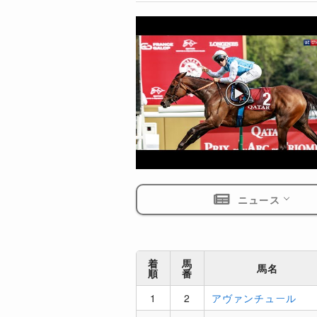
ニュース
着
馬
馬名
順
番
1
2
アヴァンチュール