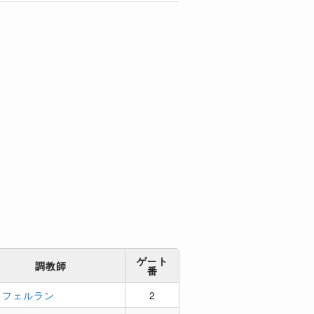
ゲート
調教師
番
．フェルラン
2