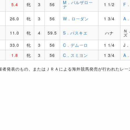
M．バルザロー
5.4
牝
3
56
1 1/2
F
ナ
リ
26.0
牝
3
56
W．ローダン
1 3/4
A
Ｎ
11.0
牝
4
59.5
S．パスキエ
ハナ
ズ
33.0
牝
3
56
C．デムーロ
1 1/4
J
1.8
牝
3
56
C．スミヨン
1 3/4
A
催者発表のもの、またはＪＲＡによる海外競馬発売が行われたレー