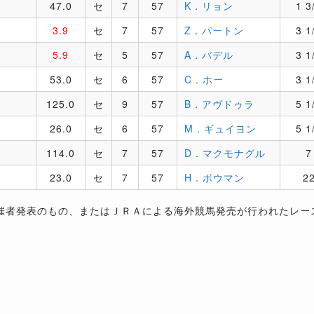
47.0
セ
7
57
K．リョン
1 3
3.9
セ
7
57
Z．パートン
3 1
5.9
セ
5
57
A．バデル
3 1
53.0
セ
6
57
C．ホー
3 1
125.0
セ
9
57
B．アヴドゥラ
5 1
26.0
セ
6
57
M．ギュイヨン
5 1
114.0
セ
7
57
D．マクモナグル
7
23.0
セ
7
57
H．ボウマン
2
催者発表のもの、またはＪＲＡによる海外競馬発売が行われたレー