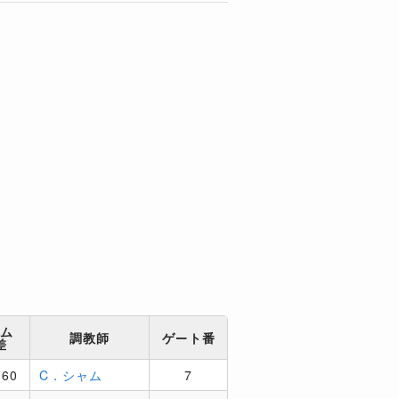
ム
調教師
ゲート番
差
:60
C．シャム
7