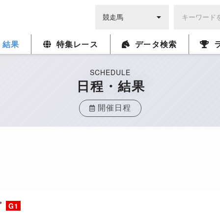
・結果
特集レース
データ検索
SCHEDULE
日程・結果
開催日程
プ
G1