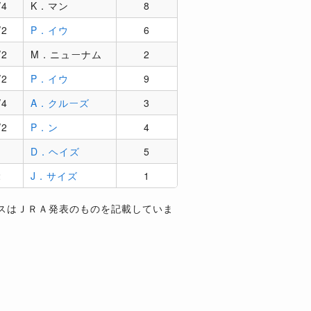
/4
K．マン
8
/2
P．イウ
6
/2
M．ニューナム
2
/2
P．イウ
9
/4
A．クルーズ
3
/2
P．ン
4
D．ヘイズ
5
2
J．サイズ
1
スはＪＲＡ発表のものを記載していま