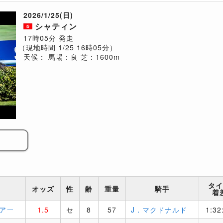
2026/1/25(日)
シャティン
17時05分 発走
（現地時間 1/25 16時05分）
天候：
馬場：良
芝：1600m
タイ
オッズ
性
齢
重量
騎手
着
アー
1.5
セ
8
57
J．マクドナルド
1:32