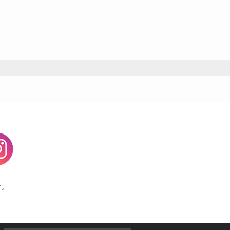
agram
す。