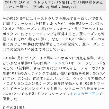
2019年にG1オーストラリアンCを勝利してG1初制覇を果た
したカー騎手。（Photo by Getty Images）
その後2015年にはオーストラリアを離れてヨーロッパで数カ
月間リフレッシュした時期もあったが、帰国後2シーズン目の
2016／17年シーズンに再びサウスオーストラリア州のメトロ
ポリタンにおけるリーディングを獲得すると、翌シーズンも連
覇（それぞれ53勝と63勝）。なお、2016／17年シーズンの全
豪における130勝は女性騎手としての新記録で、翌シーズンに
はその記録を151勝まで伸ばしている。
2019年1月にヴィクトリア州のメルボルンに拠点を移動。する
といきなり単勝31倍の伏兵
ハーレム
でG1オーストラリアンCを
制してG1初制覇。さらに9月にはG1マカイビーディーヴァSを
単勝101倍のガッティングで優勝と強い存在感を発揮。2020／
21年シーズンは、冒頭でも記したように、ヴィクトリア州のメ
トロポリタンにおけるシーズン最多勝記録となる105勝をマー
クしてチャンピオンタイトルを獲得。シドニーでも最重要レー
スのひとつであるG1ドンカスターマイルを
カスカディアン
で
優勝した。
近年のG1勝ち