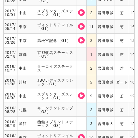
10/28
（G2）
2017/
スプリンターズステ
中山
2
岩田康誠
芝
120
10/01
ークス（G1）
2017/
ヴィクトリアマイル
東京
11
岩田康誠
芝
160
05/14
（G1）
2017/
中京
高松宮記念（G1）
2
岩田康誠
芝
120
03/26
2017/
京都牝馬ステークス
京都
1
岩田康誠
芝
140
02/18
（G3）
2016/
ターコイズステーク
中山
2
岩田康誠
芝
160
12/17
ス
2016/
JBCレディスクラシ
川崎
2
岩田康誠
ダート
160
11/03
ック（G1）
2016/
スプリンターズステ
中山
9
岩田康誠
芝
120
10/02
ークス（G1）
2016/
キーンランドカップ
札幌
3
岩田康誠
芝
120
08/28
（G3）
2016/
函館スプリントステ
函館
3
吉田隼人
芝
120
06/19
ークス（G3）
2016/
ヴィクトリアマイル
東京
10
岩田康誠
芝
160