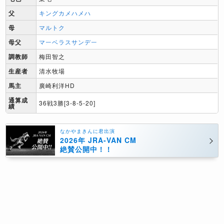
父
キングカメハメハ
母
マルトク
母父
マーベラスサンデー
調教師
梅田智之
生産者
清水牧場
馬主
廣崎利洋HD
通算成
36戦3勝[3-8-5-20]
績
なかやまきんに君出演
2026年 JRA-VAN CM
絶賛公開中！！