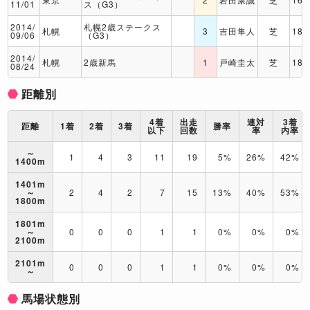
11/01
ス（G3）
2014/
札幌2歳ステークス
札幌
3
吉田隼人
芝
180
09/06
（G3）
2014/
札幌
2歳新馬
1
戸崎圭太
芝
180
08/24
距離別
4着
出走
連対
3着
距離
1着
2着
3着
勝率
以下
回数
率
内率
～
1
4
3
11
19
5%
26%
42%
1400m
1401m
～
2
4
2
7
15
13%
40%
53%
1800m
1801m
～
0
0
0
1
1
0%
0%
0%
2100m
2101m
0
0
0
1
1
0%
0%
0%
～
馬場状態別