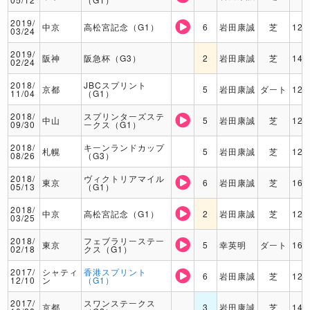
2019/
中京
高松宮記念（G1）
6
岩田康誠
芝
120
03/24
2019/
阪神
阪急杯（G3）
2
岩田康誠
芝
140
02/24
2018/
JBCスプリント
京都
5
岩田康誠
ダート
120
11/04
（G1）
2018/
スプリンターズステ
中山
5
岩田康誠
芝
120
09/30
ークス（G1）
2018/
キーンランドカップ
札幌
5
岩田康誠
芝
120
08/26
（G3）
2018/
ヴィクトリアマイル
東京
6
岩田康誠
芝
160
05/13
（G1）
2018/
中京
高松宮記念（G1）
2
岩田康誠
芝
120
03/25
2018/
フェブラリーステー
東京
5
幸英明
ダート
160
02/18
クス（G1）
2017/
シャティ
香港スプリント
6
岩田康誠
芝
120
12/10
ン
（G1）
2017/
スワンステークス
京都
3
岩田康誠
芝
140