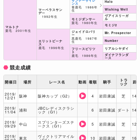
サンデーサイレ
Halo
ンス
青鹿毛 1986年
Wishing Well
マーベラスサン
生
デー
ヴアイスリーガ
1992年生
ル
モミジダンサー
栗毛 1980年生
モミジ2
マルトク
栗毛 2001年生
ジェイドロバリ
Mr. Prospector
ー
黒鹿毛 1987年
Number
エリットビーナ
生
ス
鹿毛 1996年生
リアルシヤダイ
フリースピリツ
ト
ダイナフランダ
鹿毛 1986年生
ース
競走成績
トラ
開催日
場所
レース名
動画
着順
騎手
距
ック
2019/
阪神
阪神カップ（G2）
4
岩田康誠
芝
140
12/21
2019/
JBCレディスクラシ
浦和
6
岩田康誠
ダート
140
11/04
ック（G1）
2019/
スプリンターズステ
中山
5
岩田康誠
芝
120
09/29
ークス（G1）
2019/
ヴィクトリアマイル
東京
10
岩田康誠
芝
160
05/12
（G1）