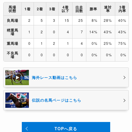
馬場
4着
出走
連対
3着
1着
2着
3着
勝率
状態
以下
回数
率
内率
良馬場
2
5
3
15
25
8%
28%
40%
稍重馬
1
2
0
4
7
14%
43%
43%
場
重馬場
0
1
2
1
4
0%
25%
75%
不良馬
0
0
0
0
0
0%
0%
0%
場
海外レース動画はこちら
伝説の名馬ページはこちら
TOPへ戻る