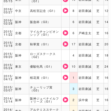
05/15
（G1）
2016/
中京
高松宮記念（G1）
8
岩田康誠
芝
120
03/27
2016/
阪神
阪急杯（G3）
6
岩田康誠
芝
140
02/28
2015/
マイルチャンピオン
京都
6
戸崎圭太
芝
160
11/22
シップ（G1）
2015/
京都
秋華賞（G1）
17
岩田康誠
芝
200
10/18
2015/
ローズステークス
阪神
4
岩田康誠
芝
180
09/20
（G2）
2015/
東京
優駿牝馬（G1）
10
岩田康誠
芝
240
05/24
2015/
阪神
桜花賞（G1）
1
岩田康誠
芝
160
04/12
2015/
チューリップ賞
阪神
3
岩田康誠
芝
160
03/07
（G3）
2014/
阪神ジュベナイルフ
阪神
2
浜中俊
芝
160
12/14
ィリーズ（G1）
2014/
アルテミスステーク
東京
2
岩田康誠
芝
160