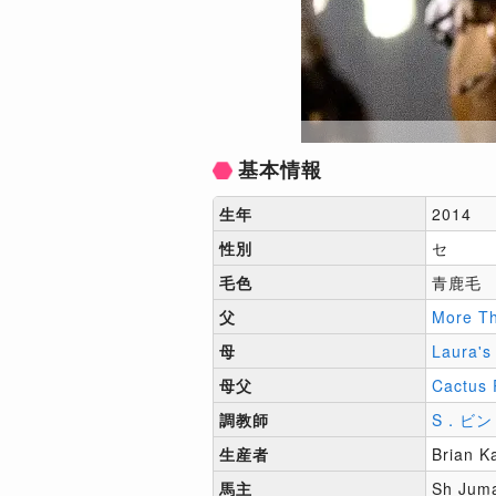
基本情報
生年
2014
性別
セ
毛色
青鹿毛
父
More T
母
Laura's
母父
Cactus 
調教師
S．ビン
生産者
Brian K
馬主
Sh Juma