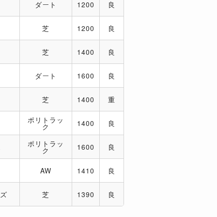
チ
ダート
1200
良
チ
芝
1200
良
チ
芝
1400
良
ニ
ダート
1600
良
芝
1400
重
ポリトラッ
1400
良
ク
ポリトラッ
ス
1600
良
ク
ン
AW
1410
良
ンズ
芝
1390
良