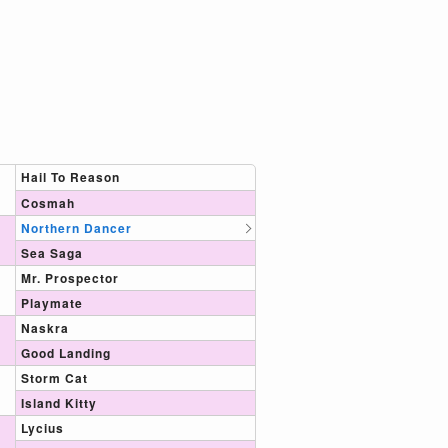
Hail To Reason
Cosmah
Northern Dancer
Sea Saga
Mr. Prospector
Playmate
Naskra
Good Landing
Storm Cat
Island Kitty
Lycius