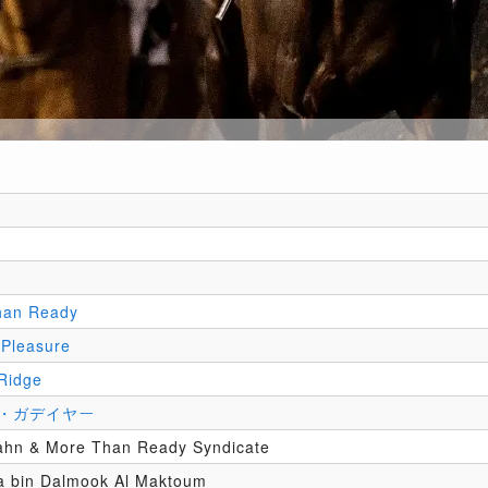
han Ready
 Pleasure
Ridge
・ガデイヤー
ahn & More Than Ready Syndicate
 bin Dalmook Al Maktoum