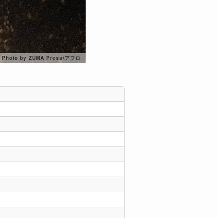
Photo by ZUMA Press/アフロ