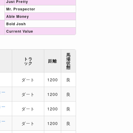
Just Pretty
Mr. Prospector
Able Money
Bold Josh
Current Value
馬
トラ
場
距離
ック
状
態
チ
ダート
1200
良
ロー
ダート
1200
良
ロー
ダート
1200
良
ロー
ダート
1200
良