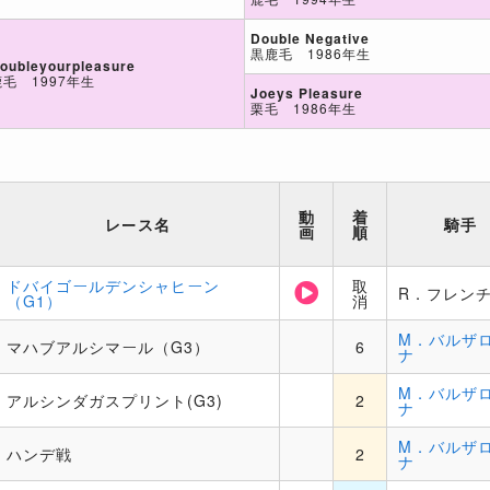
Double Negative
黒鹿毛 1986年生
oubleyourpleasure
鹿毛 1997年生
Joeys Pleasure
栗毛 1986年生
動
着
レース名
騎手
画
順
ドバイゴールデンシャヒーン
取
R．フレン
（G1）
消
M．バルザ
マハブアルシマール（G3）
6
ナ
M．バルザ
アルシンダガスプリント(G3)
2
ナ
M．バルザ
ハンデ戦
2
ナ