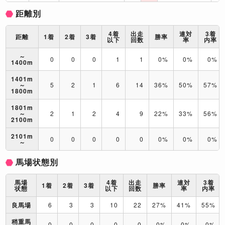
距離別
4着
出走
連対
3着
距離
1着
2着
3着
勝率
以下
回数
率
内率
～
0
0
0
1
1
0%
0%
0%
1400m
1401m
～
5
2
1
6
14
36%
50%
57%
1800m
1801m
～
2
1
2
4
9
22%
33%
56%
2100m
2101m
0
0
0
0
0
0%
0%
0%
～
馬場状態別
馬場
4着
出走
連対
3着
1着
2着
3着
勝率
状態
以下
回数
率
内率
良馬場
6
3
3
10
22
27%
41%
55%
稍重馬
0
0
0
0
0
0%
0%
0%