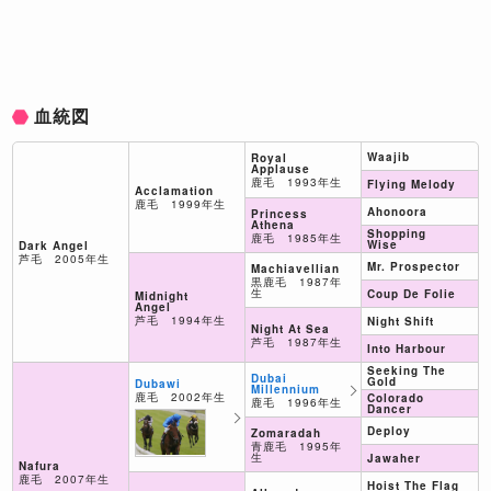
血統図
Waajib
Royal
Applause
鹿毛 1993年生
Flying Melody
Acclamation
鹿毛 1999年生
Ahonoora
Princess
Athena
Shopping
鹿毛 1985年生
Wise
Dark Angel
芦毛 2005年生
Mr. Prospector
Machiavellian
黒鹿毛 1987年
生
Coup De Folie
Midnight
Angel
芦毛 1994年生
Night Shift
Night At Sea
芦毛 1987年生
Into Harbour
Seeking The
Dubai
Gold
Dubawi
Millennium
鹿毛 2002年生
Colorado
鹿毛 1996年生
Dancer
Deploy
Zomaradah
青鹿毛 1995年
生
Jawaher
Nafura
鹿毛 2007年生
Hoist The Flag