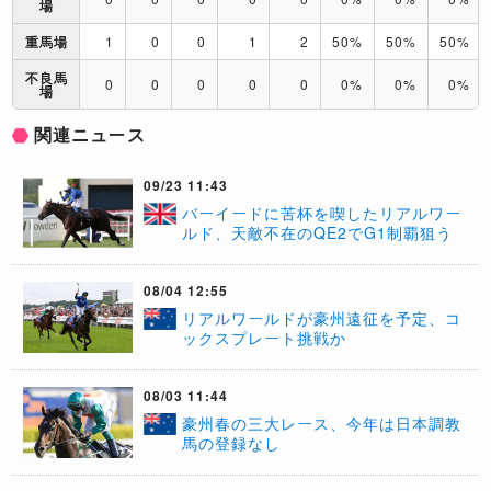
場
重馬場
1
0
0
1
2
50%
50%
50%
不良馬
0
0
0
0
0
0%
0%
0%
場
関連ニュース
09/23 11:43
バーイードに苦杯を喫したリアルワー
ルド、天敵不在のQE2でG1制覇狙う
08/04 12:55
​リアルワールドが豪州遠征を予定、コ
ックスプレート挑戦か
08/03 11:44
豪州春の三大レース、今年は日本調教
馬の登録なし