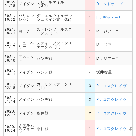
2022/
ザビールマイル
メイダン
1
D．タドホープ
01/28
（G2）
2021/
パリロン
ダニエルウィルデン
1
L．デットーリ
10/02
シャン
シュタイン賞（G2）
2021/
ストレンソールステ
ヨーク
1
M．ジアーニ
08/21
ークス（G3）
2021/
ニューベ
スティーブントンス
1
M．ジアーニ
07/17
リー
テークス（L）
2021/
アスコッ
ハンデ戦
1
M．ジアーニ
06/16
ト
2021/
メイダン
ハンデ戦
4
坂井瑠星
03/11
2021/
カーリンステークス
メイダン
3
P．コスグレイヴ
02/18
（L）
2021/
メイダン
ハンデ戦
3
P．コスグレイヴ
01/14
2020/
メイダン
条件戦
2
P．コスグレイヴ
12/17
チェルム
2020/
スフォー
条件戦
1
P．コスグレイヴ
ポ
10/24
ド