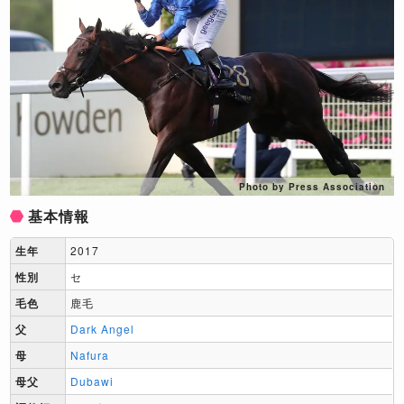
Photo by Press Association
基本情報
生年
2017
性別
セ
毛色
鹿毛
父
Dark Angel
母
Nafura
母父
Dubawi