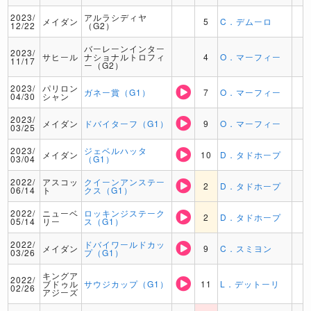
2023/
アルラシディヤ
メイダン
5
C．デムーロ
12/22
（G2）
バーレーンインター
2023/
サヒール
ナショナルトロフィ
4
O．マーフィー
11/17
ー（G2）
2023/
パリロン
ガネー賞（G1）
7
O．マーフィー
04/30
シャン
2023/
メイダン
ドバイターフ（G1）
9
O．マーフィー
03/25
2023/
ジェベルハッタ
メイダン
10
D．タドホープ
03/04
（G1）
2022/
アスコッ
クイーンアンステー
2
D．タドホープ
06/14
ト
クス（G1）
2022/
ニューベ
ロッキンジステーク
2
D．タドホープ
05/14
リー
ス（G1）
2022/
ドバイワールドカッ
メイダン
9
C．スミヨン
03/26
プ（G1）
キングア
2022/
ブドゥル
サウジカップ（G1）
11
L．デットーリ
02/26
アジーズ