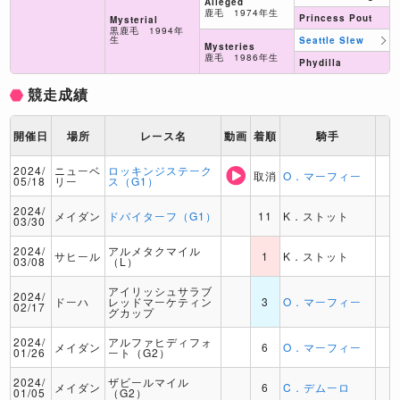
Alleged
鹿毛 1974年生
Princess Pout
Mysterial
黒鹿毛 1994年
生
Seattle Slew
Mysteries
鹿毛 1986年生
Phydilla
競走成績
開催日
場所
レース名
動画
着順
騎手
2024/
ニューベ
ロッキンジステーク
取消
O．マーフィー
05/18
リー
ス（G1）
2024/
メイダン
ドバイターフ（G1）
11
K．ストット
03/30
2024/
アルメタクマイル
サヒール
1
K．ストット
03/08
（L）
アイリッシュサラブ
2024/
ドーハ
レッドマーケティン
3
O．マーフィー
02/17
グカップ
2024/
アルファヒディフォ
メイダン
6
O．マーフィー
01/26
ート（G2）
2024/
ザビールマイル
メイダン
6
C．デムーロ
01/05
（G2）