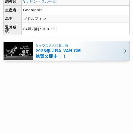
調教師
S．ビン・スルール
生産者
Godolphin
馬主
ゴドルフィン
通算成
24戦7勝[7-3-3-11]
績
なかやまきんに君出演
2026年 JRA-VAN CM
絶賛公開中！！