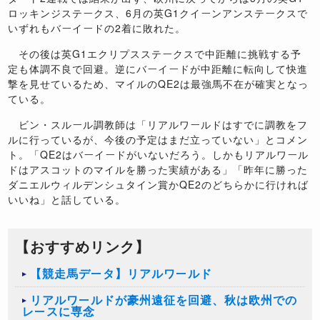
ロッキンジステークス、6月の英G1クイーンアンステークスで
いずれもバーイードの2着に敗れた。
その後は英G1エクリプスステークスで中距離に挑戦する予
定も体調不良で回避。逆にバーイードが中距離に転向して快進
撃を見せているため、マイルのQE2は最強馬不在が確実となっ
ている。
ビン・スルール調教師は「リアルワールドはすでに調教をフ
ルに行っているが、今後の予定はまだ立っていない」とコメン
ト。「QE2はバーイードがいないだろう。しかもリアルワール
ドはアスコットのマイルを勝った実績がある」「昨年に勝った
ダニエルウィルデンシュタイン賞かQE2のどちらかに行ければ
いいね」と話している。
【おすすめリンク】
【競走馬データ】リアルワールド
リアルワールドが豪州遠征を回避、秋は欧州での
レースに専念