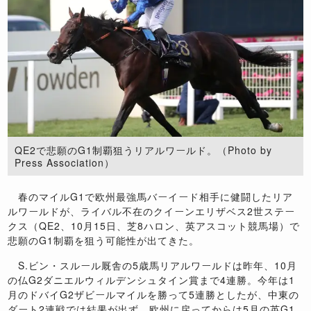
QE2で悲願のG1制覇狙うリアルワールド。（Photo by
Press Association）
春のマイルG1で欧州最強馬バーイード相手に健闘したリア
ルワールドが、ライバル不在のクイーンエリザベス2世ステー
クス（QE2、10月15日、芝8ハロン、英アスコット競馬場）で
悲願のG1制覇を狙う可能性が出てきた。
S.ビン・スルール厩舎の5歳馬リアルワールドは昨年、10月
の仏G2ダニエルウィルデンシュタイン賞まで4連勝。今年は1
月のドバイG2ザビールマイルを勝って5連勝としたが、中東の
ダート2連戦では結果が出ず、欧州に戻ってからは5月の英G1