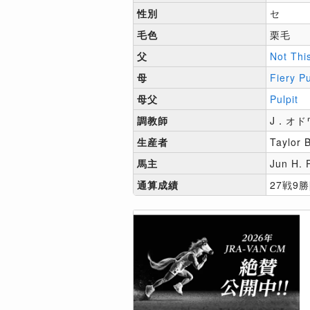
性別
セ
毛色
栗毛
父
Not Thi
母
Fiery Pu
母父
Pulpit
調教師
J．オド
生産者
Taylor 
馬主
Jun H. 
通算成績
27戦9勝[