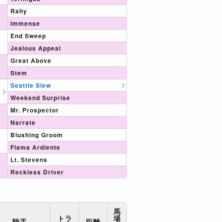
Rahy
Immense
End Sweep
Jealous Appeal
Great Above
Stem
Seattle Slew
Weekend Surprise
Mr. Prospector
Narrate
Blushing Groom
Flama Ardiente
Lt. Stevens
Reckless Driver
馬
トラ
場
騎手
距離