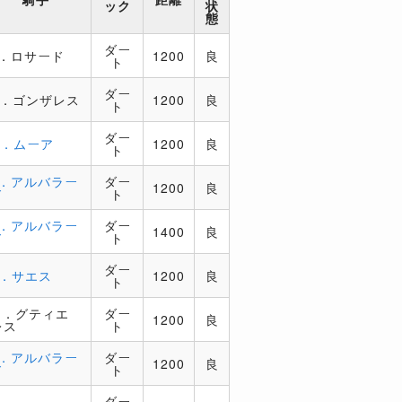
ック
状
態
ダー
J．ロサード
1200
良
ト
ダー
E．ゴンザレス
1200
良
ト
ダー
R．ムーア
1200
良
ト
J．アルバラー
ダー
1200
良
ド
ト
J．アルバラー
ダー
1400
良
ド
ト
ダー
L．サエス
1200
良
ト
M．グティエ
ダー
1200
良
レス
ト
J．アルバラー
ダー
1200
良
ド
ト
ダー