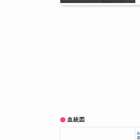
血統図
G