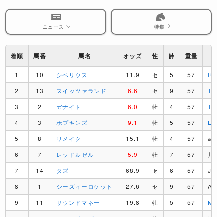
ニュース
特集
着順
馬番
馬名
オッズ
性
齢
重量
1
10
シベリウス
11.9
セ
5
57
R
2
13
スイッツァランド
6.6
セ
9
57
T
3
2
ガナイト
6.0
牡
4
57
T
4
3
ホプキンズ
9.1
牡
5
57
L
5
8
リメイク
15.1
牡
4
57
武
6
7
レッドルゼル
5.9
牡
7
57
川
7
14
タズ
68.9
セ
6
57
J
8
1
シーズィーロケット
27.6
セ
9
57
A
9
11
サウンドマネー
19.8
牡
5
57
M