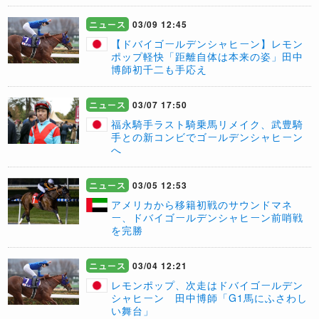
ニュース
03/09 12:45
【ドバイゴールデンシャヒーン】レモン
ポップ軽快「距離自体は本来の姿」田中
博師初千二も手応え
ニュース
03/07 17:50
福永騎手ラスト騎乗馬リメイク、武豊騎
手との新コンビでゴールデンシャヒーン
へ
ニュース
03/05 12:53
アメリカから移籍初戦のサウンドマネ
ー、ドバイゴールデンシャヒーン前哨戦
を完勝
ニュース
03/04 12:21
レモンポップ、次走はドバイゴールデン
シャヒーン 田中博師「G1馬にふさわし
い舞台」