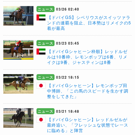
ニュース
03/26 02:40
【ドバイGS】シベリウスがスイッツァラ
ンドの連覇を阻止、日本勢はリメイクの5
着が最高
ニュース
03/23 03:45
【ドバイGシャヒーン枠順】レッドルゼ
ルは10番枠、レモンポップは6番、リメ
イクは9番、ジャスティンは8番
ニュース
03/22 18:15
【ドバイGシャヒーン】レモンポップ田
中博師、「この馬のスピードを生かす調
整をしてきた」
ニュース
03/21 18:48
【ドバイGシャヒーン】レッドルゼルが
最終追い、「フレッシュな状態でレース
に臨める」と陣営