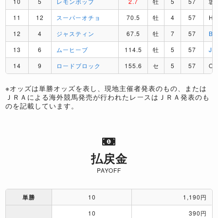
10
5
レモンポップ
2.7
牡
5
57
坂
11
12
スーパーオチョ
70.5
牡
4
57
H
12
4
ジャスティン
67.5
牡
7
57
B
13
6
ムーヒーブ
114.5
牡
5
57
J
14
9
ロードブロック
155.6
セ
5
57
O
※オッズは単勝オッズを表し、現地主催者発表のもの、または
ＪＲＡによる海外競馬発売が行われたレースはＪＲＡ発表のも
のを記載しています。
払戻金
PAYOFF
単勝
10
1,190円
10
390円