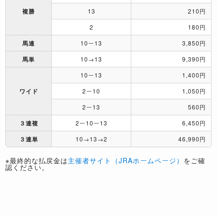
複勝
13
210円
2
180円
馬連
10ー13
3,850円
馬単
10→13
9,390円
10ー13
1,400円
ワイド
2ー10
1,050円
2ー13
560円
３連複
2ー10ー13
6,450円
３連単
10→13→2
46,990円
※最終的な払戻金は
主催者サイト（JRAホームページ）
をご確
認ください。