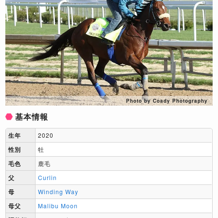
Photo by Coady Photography
基本情報
生年
2020
性別
牡
毛色
鹿毛
父
Curlin
母
Winding Way
母父
Malibu Moon