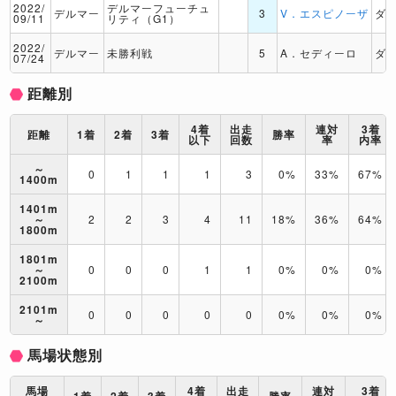
2022/
デルマーフューチュ
デルマー
3
V．エスピノーザ
ダ
09/11
リティ（G1）
2022/
デルマー
未勝利戦
5
A．セディーロ
ダ
07/24
距離別
4着
出走
連対
3着
距離
1着
2着
3着
勝率
以下
回数
率
内率
～
0
1
1
1
3
0%
33%
67%
1400m
1401m
～
2
2
3
4
11
18%
36%
64%
1800m
1801m
～
0
0
0
1
1
0%
0%
0%
2100m
2101m
0
0
0
0
0
0%
0%
0%
～
馬場状態別
馬場
4着
出走
連対
3着