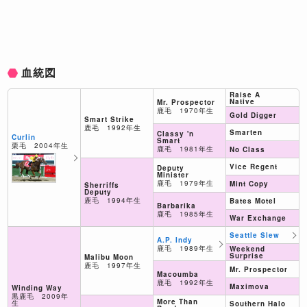
血統図
Raise A
Native
Mr. Prospector
鹿毛 1970年生
Gold Digger
Smart Strike
鹿毛 1992年生
Smarten
Classy 'n
Curlin
Smart
栗毛 2004年生
鹿毛 1981年生
No Class
Vice Regent
Deputy
Minister
鹿毛 1979年生
Mint Copy
Sherriffs
Deputy
鹿毛 1994年生
Bates Motel
Barbarika
鹿毛 1985年生
War Exchange
Seattle Slew
A.P. Indy
鹿毛 1989年生
Weekend
Surprise
Malibu Moon
鹿毛 1997年生
Mr. Prospector
Macoumba
鹿毛 1992年生
Maximova
Winding Way
黒鹿毛 2009年
More Than
生
Southern Halo