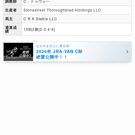
調教師
C．ドゥヴォー
生産者
Stonestreet Thoroughbred Holdings LLC
馬主
C R K Stable LLC
通算成
15戦2勝[2-3-4-6]
績
なかやまきんに君出演
2026年 JRA-VAN CM
絶賛公開中！！