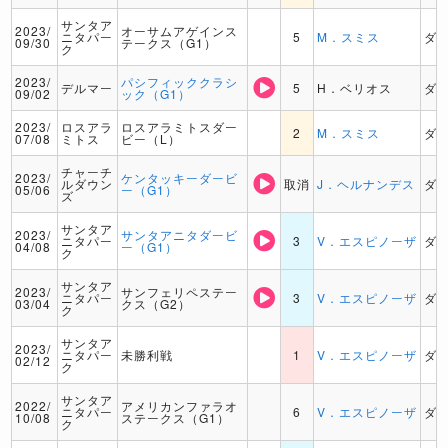
サンタア
2023/
オーサムアゲインス
ニタパー
5
M．スミス
ダ
09/30
テークス（G1）
ク
2023/
パシフィッククラシ
デルマー
5
H．ベリオス
ダ
09/02
ック（G1）
2023/
ロスアラ
ロスアラミトスダー
2
M．スミス
ダ
07/08
ミトス
ビー（L）
チャーチ
2023/
ケンタッキーダービ
ルダウン
取消
J．ヘルナンデス
ダ
05/06
ー（G1）
ズ
サンタア
2023/
サンタアニタダービ
ニタパー
3
V．エスピノーザ
ダ
04/08
ー（G1）
ク
サンタア
2023/
サンフェリペステー
ニタパー
3
V．エスピノーザ
ダ
03/04
クス（G2）
ク
サンタア
2023/
ニタパー
未勝利戦
1
V．エスピノーザ
ダ
02/12
ク
サンタア
2022/
アメリカンファラオ
ニタパー
6
V．エスピノーザ
ダ
10/08
ステークス（G1）
ク