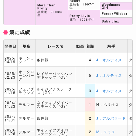
Ready
黒鹿毛 1997年
Woodmans
More Than
生
Girl
Pretty
黒鹿毛 2003年
Forest Wildcat
生
Pretty Livia
鹿毛 1998年生
Baby Jinx
競走成績
ト
開催日
場所
レース名
動画
着順
騎手
ッ
2025/
キーンラ
条件戦
4
J．オルティス
ダ
04/19
ンド
オークロ
2025/
レイザーバックハン
ーンパー
5
J．オルティス
ダ
02/23
デキャップ（G3）
ク
2025/
フェアグ
ルイジアナステーク
3
J．オルティス
ダ
01/18
ラウンズ
ス（G3）
2024/
ネイティブダイバー
デルマー
1
H．ベリオス
ダ
11/23
ステークス（G3）
2024/
デルマー
条件戦
2
J．アルバラード
ダ
11/01
2023/
ネイティブダイバー
デルマー
2
M．スミス
ダ
11/26
ステークス（G3）