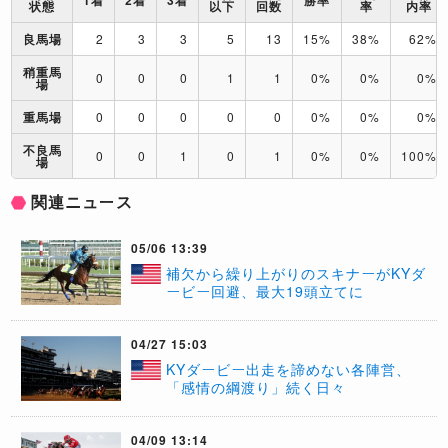
1着
2着
3着
勝率
状態
以下
回数
率
内率
良馬場
2
3
3
5
13
15%
38%
62%
稍重馬
0
0
0
1
1
0%
0%
0%
場
重馬場
0
0
0
0
0
0%
0%
0%
不良馬
0
0
1
0
1
0%
0%
100%
場
関連ニュース
05/06 13:39
補欠から繰り上がりのスキナーがKYダ
ービー回避、最大19頭立てに
04/27 15:03
KYダービー出走を諦めない各陣営、
「感情の綱渡り」続く日々
04/09 13:14