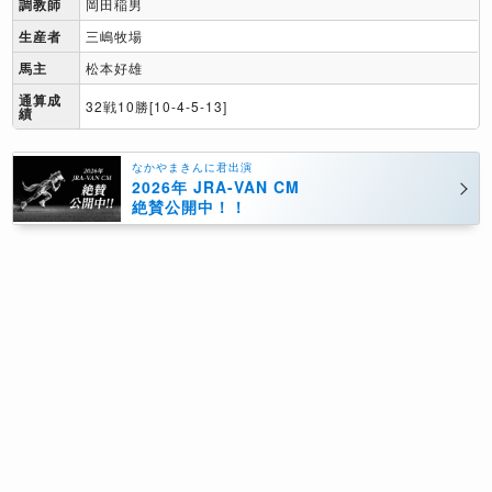
調教師
岡田稲男
生産者
三嶋牧場
馬主
松本好雄
通算成
32戦10勝[10-4-5-13]
績
なかやまきんに君出演
2026年 JRA-VAN CM
絶賛公開中！！