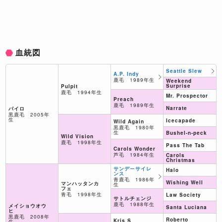
血統図
Seattle Slew
A.P. Indy
鹿毛 1989年生
Weekend
Surprise
Pulpit
鹿毛 1994年生
Mr. Prospector
Preach
鹿毛 1989年生
Narrate
パイロ
黒鹿毛 2005年
生
Icecapade
Wild Again
黒鹿毛 1980年
生
Bushel-n-peck
Wild Vision
鹿毛 1998年生
Pass The Tab
Carols Wonder
芦毛 1984年生
Carols
Christmas
サンデーサイレ
Halo
ンス
青鹿毛 1986年
Wishing Well
マンハッタンカ
生
フェ
青毛 1998年生
Law Society
サトルチェンジ
鹿毛 1988年生
メイショウオウ
Santa Luciana
ヒ
黒鹿毛 2008年
Roberto
Kris S
生