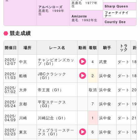
黒鹿毛 1977年
生
Sharp Queen
アルペンローズ
黒鹿毛 1999年
フォーティナイ
生
ナー
Amizette
鹿毛 1992年生
Courtly Dee
競走成績
トラ
開催日
場所
レース名
動画
着順
騎手
距
ック
2025/
チャンピオンズカッ
中京
4
武豊
ダート
180
12/07
プ（G1）
2025/
JBCクラシック
船橋
2
浜中俊
ダート
180
11/03
（G1）
2025/
大井
帝王賞（G1）
取消
浜中俊
ダート
200
07/02
2025/
平安ステークス
京都
7
浜中俊
ダート
190
05/24
（G3）
2025/
川崎
川崎記念（G1）
1
浜中俊
ダート
210
04/09
2025/
フェブラリーステー
東京
6
浜中俊
ダート
160
02/23
クス（G1）