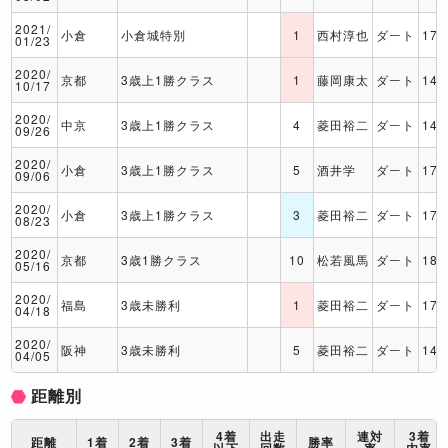
2021/
小倉
小倉城特別
1
西村淳也
ダート
170
01/23
2020/
京都
3歳上1勝クラス
1
藤岡康太
ダート
140
10/17
2020/
中京
3歳上1勝クラス
4
菱田裕二
ダート
140
09/26
2020/
小倉
3歳上1勝クラス
5
酒井学
ダート
170
09/06
2020/
小倉
3歳上1勝クラス
3
菱田裕二
ダート
170
08/23
2020/
京都
3歳1勝クラス
10
松若風馬
ダート
180
05/16
2020/
福島
3歳未勝利
1
菱田裕二
ダート
170
04/18
2020/
阪神
3歳未勝利
5
菱田裕二
ダート
140
04/05
距離別
4着
出走
連対
3着
距離
1着
2着
3着
勝率