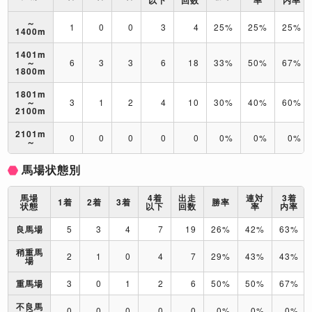
以下
回数
率
内率
～
1
0
0
3
4
25%
25%
25%
1400m
1401m
～
6
3
3
6
18
33%
50%
67%
1800m
1801m
～
3
1
2
4
10
30%
40%
60%
2100m
2101m
0
0
0
0
0
0%
0%
0%
～
馬場状態別
馬場
4着
出走
連対
3着
1着
2着
3着
勝率
状態
以下
回数
率
内率
良馬場
5
3
4
7
19
26%
42%
63%
稍重馬
2
1
0
4
7
29%
43%
43%
場
重馬場
3
0
1
2
6
50%
50%
67%
不良馬
0
0
0
0
0
0%
0%
0%