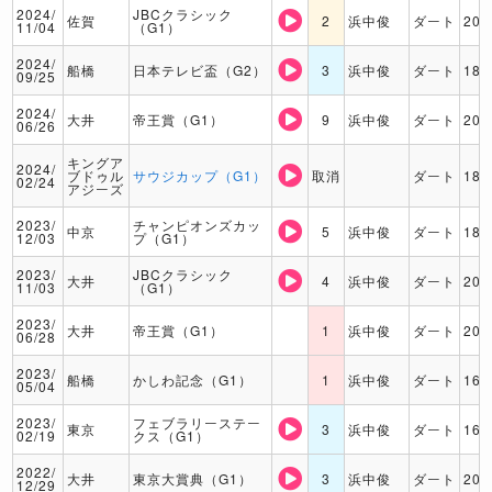
2024/
JBCクラシック
佐賀
2
浜中俊
ダート
200
11/04
（G1）
2024/
船橋
日本テレビ盃（G2）
3
浜中俊
ダート
180
09/25
2024/
大井
帝王賞（G1）
9
浜中俊
ダート
200
06/26
キングア
2024/
ブドゥル
サウジカップ（G1）
取消
ダート
180
02/24
アジーズ
2023/
チャンピオンズカッ
中京
5
浜中俊
ダート
180
12/03
プ（G1）
2023/
JBCクラシック
大井
4
浜中俊
ダート
200
11/03
（G1）
2023/
大井
帝王賞（G1）
1
浜中俊
ダート
200
06/28
2023/
船橋
かしわ記念（G1）
1
浜中俊
ダート
160
05/04
2023/
フェブラリーステー
東京
3
浜中俊
ダート
160
02/19
クス（G1）
2022/
大井
東京大賞典（G1）
3
浜中俊
ダート
200
12/29