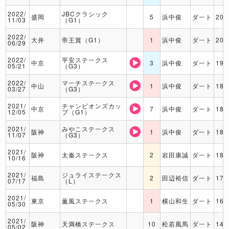
2022/
JBCクラシック
盛岡
5
浜中俊
ダート
200
11/03
（G1）
2022/
大井
帝王賞（G1）
1
浜中俊
ダート
200
06/29
2022/
平安ステークス
中京
3
浜中俊
ダート
190
05/21
（G3）
2022/
マーチステークス
中山
1
浜中俊
ダート
180
03/27
（G3）
2021/
チャンピオンズカッ
中京
7
浜中俊
ダート
180
12/05
プ（G1）
2021/
みやこステークス
阪神
1
浜中俊
ダート
180
11/07
（G3）
2021/
阪神
太秦ステークス
2
岩田康誠
ダート
180
10/16
2021/
ジュライステークス
福島
2
田辺裕信
ダート
170
07/17
（L）
2021/
東京
薫風ステークス
1
横山和生
ダート
160
05/30
2021/
阪神
天満橋ステークス
10
松若風馬
ダート
140
05/02