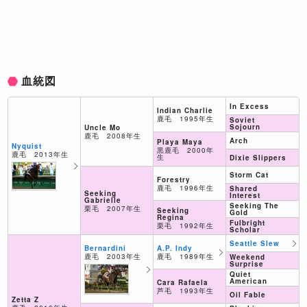
血統図
In Excess
Indian Charlie
鹿毛 1995年生
Soviet
Sojourn
Uncle Mo
鹿毛 2008年生
Arch
Playa Maya
Nyquist
黒鹿毛 2000年
鹿毛 2013年生
生
Dixie Slippers
Storm Cat
Forestry
鹿毛 1996年生
Shared
Seeking
Interest
Gabrielle
Seeking The
栗毛 2007年生
Seeking
Gold
Regina
Fulbright
栗毛 1992年生
Scholar
Seattle Slew
A.P. Indy
Bernardini
鹿毛 1989年生
鹿毛 2003年生
Weekend
Surprise
Quiet
American
Cara Rafaela
芦毛 1993年生
Oil Fable
Zetta Z