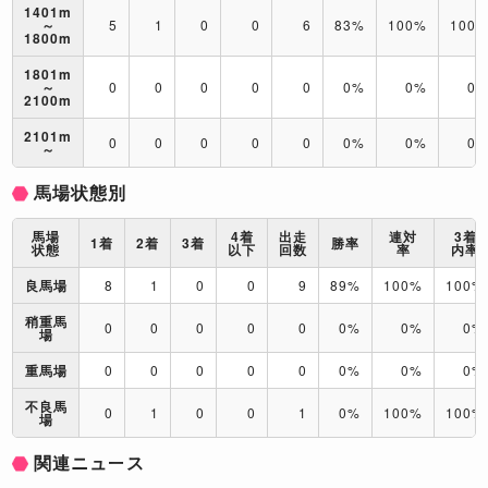
1401m
～
5
1
0
0
6
83%
100%
100
1800m
1801m
～
0
0
0
0
0
0%
0%
0
2100m
2101m
0
0
0
0
0
0%
0%
0
～
馬場状態別
馬場
4着
出走
連対
3着
1着
2着
3着
勝率
状態
以下
回数
率
内率
良馬場
8
1
0
0
9
89%
100%
100%
稍重馬
0
0
0
0
0
0%
0%
0%
場
重馬場
0
0
0
0
0
0%
0%
0%
不良馬
0
1
0
0
1
0%
100%
100%
場
関連ニュース