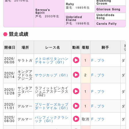
鹿毛 2010年生
Blushing
Groom
Rahy
栗毛 1985年生
Glorious Song
Seresa's
Spirit
Unbridleds
芦毛 2003年生
Unbridled
Song
Elaine
芦毛 1998年生
Carols Folly
競走成績
ト
開催日
場所
レース名
動画
着順
騎手
ッ
2026/
メトロポリタンハン
サラトガ
1
F．プラ
ダ
06/06
デキャップ（G1）
キングア
2026/
ブドゥル
サウジカップ（G1）
2
F．プラ
ダ
02/14
アジーズ
サンタア
ラフィットピンカイ
2025/
ニタパー
ジュニアステークス
1
F．プラ
ダ
12/28
ク
（G2）
2025/
ブリーダーズカップ
デルマー
1
F．プラ
ダ
11/01
ダートマイル（G1）
2025/
パシフィッククラシ
デルマー
取消
F．プラ
ダ
08/30
ック（G1）