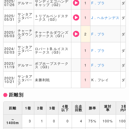
2025/
サンディエゴハンデ
デルマー
1
F．プラ
ダ
07/26
キャップ（G2）
サンタア
2025/
トリプルベンドステ
ニタパー
1
J．ヘルナンデス
ダ
05/31
ークス（G3）
ク
チャーチ
2025/
チャーチルダウンズ
ルダウン
2
F．プラ
ダ
05/03
ステークス（G1）
ズ
サンタア
2024/
ロバートB.ルイスス
ニタパー
1
F．プラ
ダ
02/03
テークス（G3）
ク
2023/
ボブホープステーク
デルマー
1
F．プラ
ダ
11/19
ス（G3）
サンタア
2023/
ニタパー
未勝利戦
1
K．フレイ
ダ
10/21
ク
距離別
4着
出走
連対
3着
距離
1着
2着
3着
勝率
以下
回数
率
内率
～
3
1
0
0
4
75%
100%
100
1400m