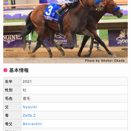
Photo by Shuhei Okada
基本情報
生年
2021
性別
牡
毛色
鹿毛
父
Nyquist
母
Zetta Z
母父
Bernardini