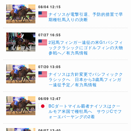
08/04 12:15
ナイソスが電撃引退、予防的措置で早
期種牡馬入りの決断
07/27 16:55
2冠馬フィンガー遠征の米G1パシフィ
ッククラシックにゴドルフィンの大物
参戦へ／有力馬情報
07/20 13:05
ナイソスは方針変更でパシフィックク
ラシックへ 日本から3歳馬フィンガ
ー遠征予定／有力馬情報
06/09 12:47
BCダートマイル覇者ナイソスはクー
ルモア米国で種牡馬へ サウジCでフ
ォーエバーヤングの2着
06/07 13:40