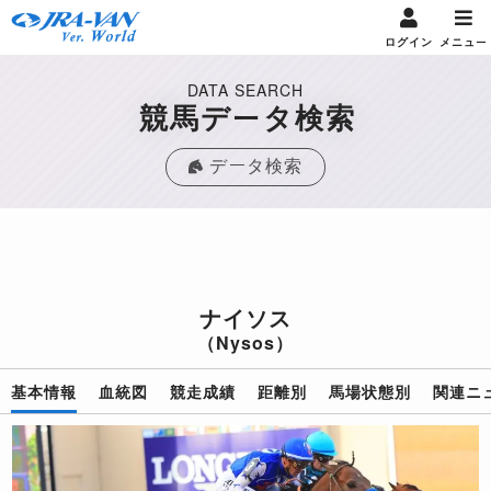
ログイン
メニュー
DATA SEARCH
競馬データ検索
データ検索
ナイソス
（Nysos）
基本情報
血統図
競走成績
距離別
馬場状態別
関連ニ