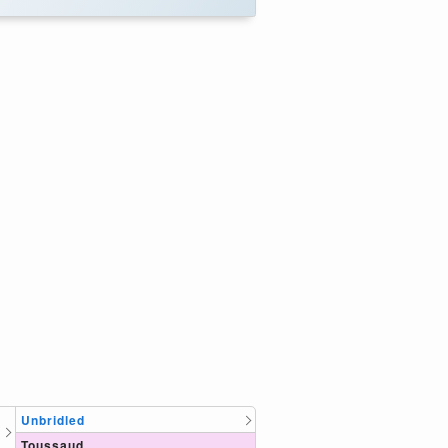
Unbridled
Toussaud