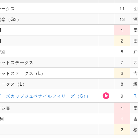
テークス
11
団
念（G3）
13
酒
別
1
団
別
2
団
特別
8
戸
レットステークス
7
西
レットステークス（L）
2
吉
テークス（L）
8
坂
ダーズカップジュベナイルフィリーズ（G1）
9
R
ウシ賞
1
団
利
1
吉
2
松