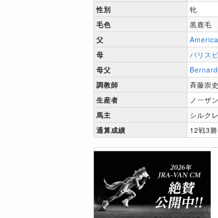
性別
牝
毛色
黒鹿毛
父
Americ
母
パリス
母父
Bernard
調教師
斉藤崇
生産者
ノーザ
馬主
シルク
通算成績
12戦3勝[