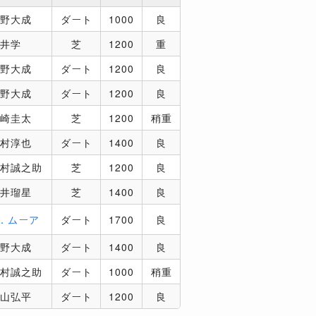
野大成
ダート
1000
良
井学
芝
1200
重
野大成
ダート
1200
良
野大成
ダート
1200
良
崎圭太
芝
1200
稍重
村淳也
ダート
1400
良
村誠之助
芝
1200
良
井瑠星
芝
1400
良
．ムーア
ダート
1700
良
野大成
ダート
1400
良
村誠之助
ダート
1000
稍重
山弘平
ダート
1200
良