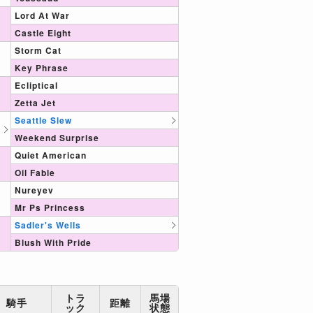
Lord At War
Castle Eight
Storm Cat
Key Phrase
Ecliptical
Zetta Jet
Seattle Slew
Weekend Surprise
Quiet American
Oil Fable
Nureyev
Mr Ps Princess
Sadler's Wells
Blush With Pride
トラ
馬場
騎手
距離
ック
状態