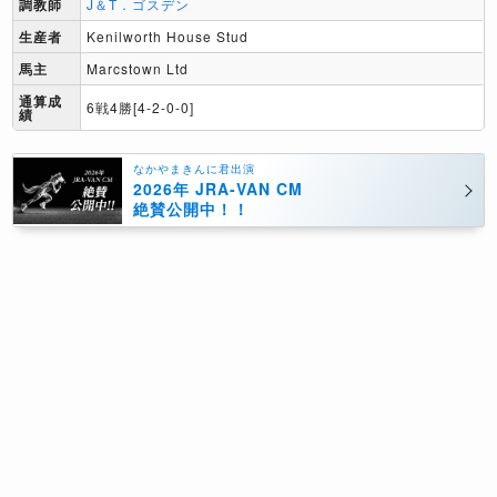
調教師
J＆T．ゴスデン
生産者
Kenilworth House Stud
馬主
Marcstown Ltd
通算成
6戦4勝[4-2-0-0]
績
なかやまきんに君出演
2026年 JRA-VAN CM
絶賛公開中！！