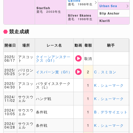
Galileo
鹿毛 1998年生
Urban Sea
Starfish
栗毛 2003年生
Slip Anchor
Silver Skates
鹿毛 1998年生
Klarifi
競走成績
開催日
場所
レース名
動画
着順
騎手
2025/
アスコッ
クイーンアンステー
取消
06/17
ト
クス（G1）
2025/
パリロン
イスパーン賞（G1）
2
C．スミヨン
05/25
シャン
2025/
アスコッ
パラダイスステーク
1
K．シューマーク
04/30
ト
ス（L）
2024/
サウスウ
ハンデ戦
1
K．シューマーク
11/02
ェル
2024/
サウスウ
条件戦
1
B．デラサイエット
10/05
ェル
2024/
サウスウ
条件戦
1
K．シューマーク
04/28
ェル