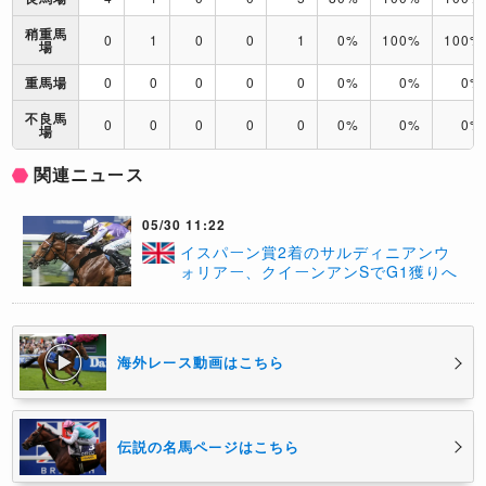
稍重馬
0
1
0
0
1
0%
100%
100%
場
重馬場
0
0
0
0
0
0%
0%
0%
不良馬
0
0
0
0
0
0%
0%
0%
場
関連ニュース
05/30 11:22
イスパーン賞2着のサルディニアンウ
ォリアー、クイーンアンSでG1獲りへ
海外レース動画はこちら
伝説の名馬ページはこちら