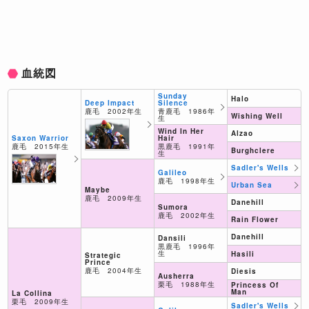
血統図
Sunday
Halo
Deep Impact
Silence
鹿毛 2002年生
青鹿毛 1986年
Wishing Well
生
Wind In Her
Alzao
Hair
Saxon Warrior
黒鹿毛 1991年
鹿毛 2015年生
Burghclere
生
Sadler's Wells
Galileo
鹿毛 1998年生
Urban Sea
Maybe
鹿毛 2009年生
Danehill
Sumora
鹿毛 2002年生
Rain Flower
Danehill
Dansili
黒鹿毛 1996年
生
Hasili
Strategic
Prince
鹿毛 2004年生
Diesis
Ausherra
栗毛 1988年生
Princess Of
Man
La Collina
栗毛 2009年生
Sadler's Wells