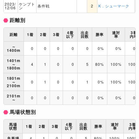
2023/
ケンプト
条件戦
2
K．シューマーク
12/06
ン
距離別
4着
出走
連対
3着
距離
1着
2着
3着
勝率
以下
回数
率
内率
～
0
0
0
0
0
0%
0%
0
1400m
1401m
～
4
1
0
0
5
80%
100%
100
1800m
1801m
～
0
1
0
0
1
0%
100%
100
2100m
2101m
0
0
0
0
0
0%
0%
0
～
馬場状態別
馬場
4着
出走
連対
3着
1着
2着
3着
勝率
状態
以下
回数
率
内率
良馬場
4
1
0
0
5
80%
100%
100%