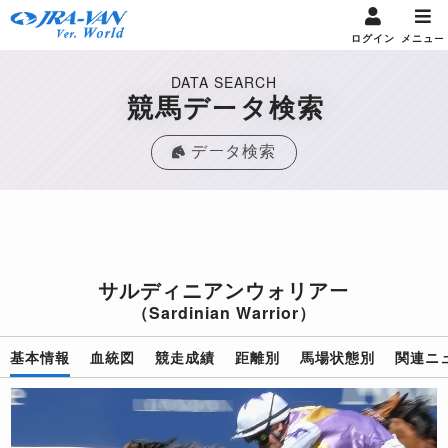
ログイン
メニュー
DATA SEARCH
競馬データ検索
データ検索
サルディニアンウォリアー
（Sardinian Warrior）
基本情報
血統図
競走成績
距離別
馬場状態別
関連ニ