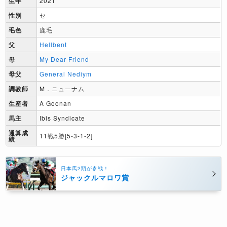
生年
2021
性別
セ
毛色
鹿毛
父
Hellbent
母
My Dear Friend
母父
General Nediym
調教師
M．ニューナム
生産者
A Goonan
馬主
Ibis Syndicate
通算成
11戦5勝[5-3-1-2]
績
日本馬2頭が参戦！
ジャックルマロワ賞