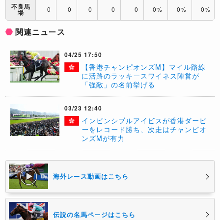
不良馬
0
0
0
0
0
0%
0%
0%
場
関連ニュース
04/25 17:50
【香港チャンピオンズM】マイル路線
に活路のラッキースワイネス陣営が
「強敵」の名前挙げる
03/23 12:40
​インビンシブルアイビスが香港ダービ
ーをレコード勝ち、次走はチャンピオ
ンズMが有力
海外レース動画はこちら
伝説の名馬ページはこちら