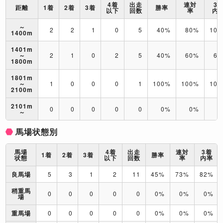
4着
出走
連対
3
距離
1着
2着
3着
勝率
以下
回数
率
内
～
2
2
1
0
5
40%
80%
10
1400m
1401m
～
2
1
0
2
5
40%
60%
60
1800m
1801m
～
1
0
0
0
1
100%
100%
10
2100m
2101m
0
0
0
0
0
0%
0%
0
～
馬場状態別
馬場
4着
出走
連対
3着
1着
2着
3着
勝率
状態
以下
回数
率
内率
良馬場
5
3
1
2
11
45%
73%
82%
稍重馬
0
0
0
0
0
0%
0%
0%
場
重馬場
0
0
0
0
0
0%
0%
0%