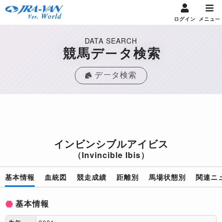
ログイン
メニュー
DATA SEARCH
競馬データ検索
データ検索
インビンシブルアイビス
（Invincible Ibis）
基本情報
血統図
競走成績
距離別
馬場状態別
関連ニ
基本情報