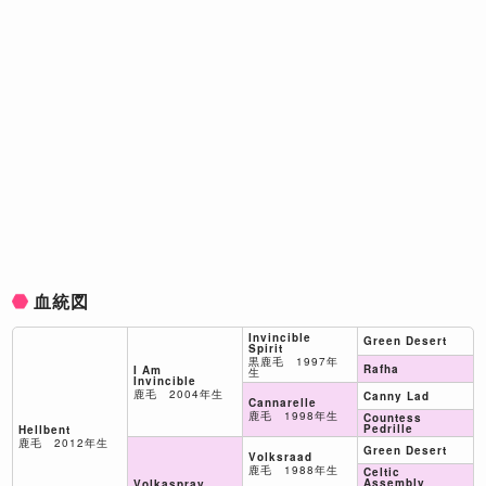
血統図
Invincible
Green Desert
Spirit
黒鹿毛 1997年
Rafha
I Am
生
Invincible
鹿毛 2004年生
Canny Lad
Cannarelle
鹿毛 1998年生
Countess
Pedrille
Hellbent
鹿毛 2012年生
Green Desert
Volksraad
鹿毛 1988年生
Celtic
Assembly
Volkaspray