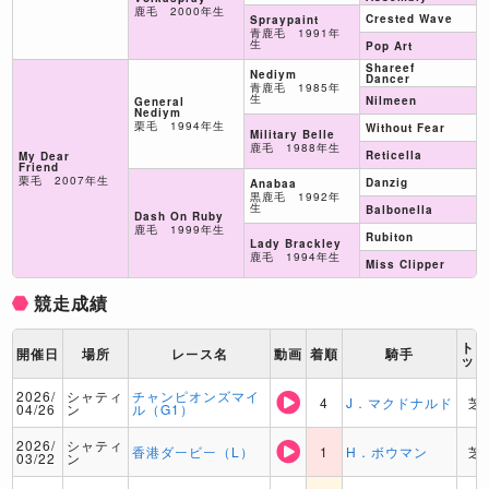
鹿毛 2000年生
Crested Wave
Spraypaint
青鹿毛 1991年
生
Pop Art
Shareef
Nediym
Dancer
青鹿毛 1985年
生
Nilmeen
General
Nediym
栗毛 1994年生
Without Fear
Military Belle
鹿毛 1988年生
Reticella
My Dear
Friend
栗毛 2007年生
Danzig
Anabaa
黒鹿毛 1992年
生
Balbonella
Dash On Ruby
鹿毛 1999年生
Rubiton
Lady Brackley
鹿毛 1994年生
Miss Clipper
競走成績
ト
開催日
場所
レース名
動画
着順
騎手
ッ
2026/
シャティ
チャンピオンズマイ
4
J．マクドナルド
芝
04/26
ン
ル（G1）
2026/
シャティ
香港ダービー（L）
1
H．ボウマン
芝
03/22
ン