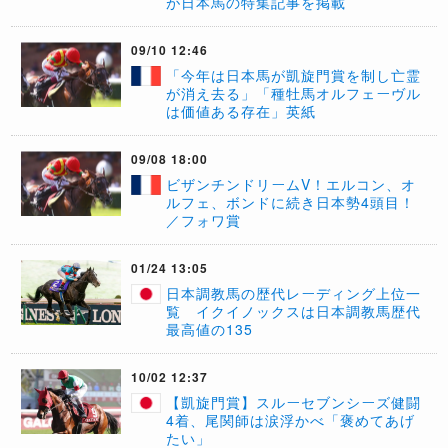
が日本馬の特集記事を掲載
09/10 12:46
「今年は日本馬が凱旋門賞を制し亡霊
が消え去る」「種牡馬オルフェーヴル
は価値ある存在」英紙
09/08 18:00
ビザンチンドリームV！エルコン、オ
ルフェ、ボンドに続き日本勢4頭目！
／フォワ賞
01/24 13:05
日本調教馬の歴代レーディング上位一
覧 イクイノックスは日本調教馬歴代
最高値の135
10/02 12:37
【凱旋門賞】スルーセブンシーズ健闘
4着、尾関師は涙浮かべ「褒めてあげ
たい」