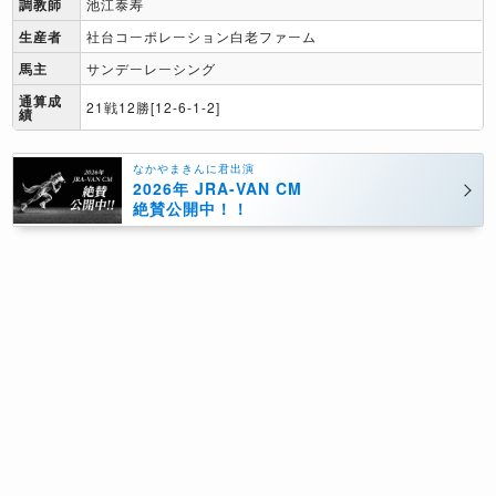
調教師
池江泰寿
生産者
社台コーポレーション白老ファーム
馬主
サンデーレーシング
通算成
21戦12勝[12-6-1-2]
績
なかやまきんに君出演
2026年 JRA-VAN CM
絶賛公開中！！