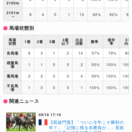
2100m
2101m
8
4
0
1
13
62%
92%
92
～
馬場状態別
馬場
4着
出走
連対
3着
1着
2着
3着
勝率
状態
以下
回数
率
内
良馬場
8
3
1
2
14
57%
79%
86
稍重馬
1
1
0
0
2
50%
100%
100
場
重馬場
2
2
0
0
4
50%
100%
100
不良馬
1
0
0
0
1
100%
100%
100
場
関連ニュース
09/16 17:10
【凱旋門賞】「ついに今年こそ勝利の
年？」「記憶に残る名勝負が…」英紙