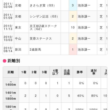
2011/
京都
きさらぎ賞（G3）
3
池添謙一
芝
1
02/06
2011/
京都
シンザン記念（G3）
2
池添謙一
芝
1
01/09
2010/
京王杯2歳ステーク
東京
10
池添謙一
芝
1
11/13
ス（G2）
2010/
中山
芙蓉ステークス
2
池添謙一
芝
1
10/03
2010/
新潟
2歳新馬
1
池添謙一
芝
1
08/14
距離別
4着
出走
連対
3
距離
1着
2着
3着
勝率
以下
回数
率
内
～
0
0
0
1
1
0%
0%
0
1400m
1401m
～
2
2
1
0
5
40%
80%
10
1800m
1801m
～
2
0
0
0
2
100%
100%
10