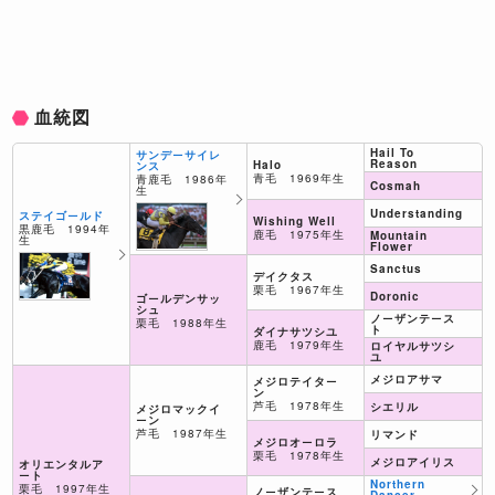
血統図
Hail To
サンデーサイレ
Reason
Halo
ンス
青毛 1969年生
青鹿毛 1986年
Cosmah
生
Understanding
ステイゴールド
Wishing Well
黒鹿毛 1994年
鹿毛 1975年生
Mountain
生
Flower
Sanctus
デイクタス
栗毛 1967年生
Doronic
ゴールデンサッ
シュ
ノーザンテース
栗毛 1988年生
ト
ダイナサツシユ
鹿毛 1979年生
ロイヤルサツシ
ユ
メジロアサマ
メジロテイター
ン
芦毛 1978年生
シエリル
メジロマックイ
ーン
芦毛 1987年生
リマンド
メジロオーロラ
栗毛 1978年生
メジロアイリス
オリエンタルア
ート
Northern
栗毛 1997年生
ノーザンテース