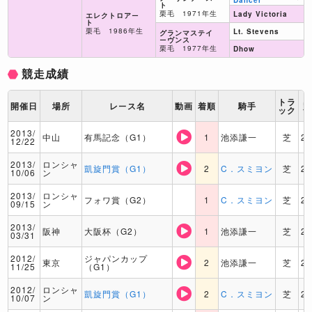
Dancer
ト
栗毛 1971年生
Lady Victoria
エレクトロアー
ト
栗毛 1986年生
Lt. Stevens
グランマステイ
ーヴンス
栗毛 1977年生
Dhow
競走成績
トラ
開催日
場所
レース名
動画
着順
騎手
ック
2013/
中山
有馬記念（G1）
1
池添謙一
芝
2
12/22
2013/
ロンシャ
凱旋門賞（G1）
2
C．スミヨン
芝
2
10/06
ン
2013/
ロンシャ
フォワ賞（G2）
1
C．スミヨン
芝
2
09/15
ン
2013/
阪神
大阪杯（G2）
1
池添謙一
芝
2
03/31
2012/
ジャパンカップ
東京
2
池添謙一
芝
2
11/25
（G1）
2012/
ロンシャ
凱旋門賞（G1）
2
C．スミヨン
芝
2
10/07
ン