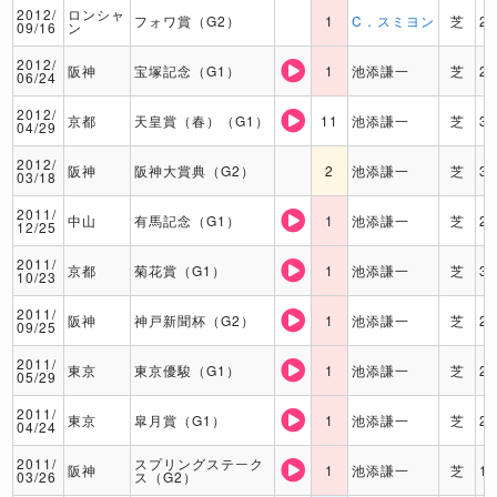
2012/
ロンシャ
フォワ賞（G2）
1
C．スミヨン
芝
2
09/16
ン
2012/
阪神
宝塚記念（G1）
1
池添謙一
芝
2
06/24
2012/
京都
天皇賞（春）（G1）
11
池添謙一
芝
3
04/29
2012/
阪神
阪神大賞典（G2）
2
池添謙一
芝
3
03/18
2011/
中山
有馬記念（G1）
1
池添謙一
芝
2
12/25
2011/
京都
菊花賞（G1）
1
池添謙一
芝
3
10/23
2011/
阪神
神戸新聞杯（G2）
1
池添謙一
芝
2
09/25
2011/
東京
東京優駿（G1）
1
池添謙一
芝
2
05/29
2011/
東京
皐月賞（G1）
1
池添謙一
芝
2
04/24
2011/
スプリングステーク
阪神
1
池添謙一
芝
1
03/26
ス（G2）