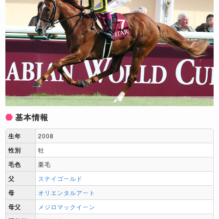
基本情報
生年
2008
性別
牡
毛色
栗毛
父
ステイゴールド
母
オリエンタルアート
母父
メジロマックイーン