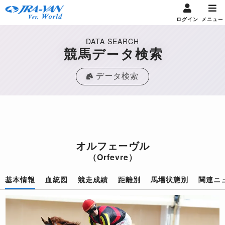
ログイン
メニュー
DATA SEARCH
競馬データ検索
データ検索
オルフェーヴル
（Orfevre）
基本情報
血統図
競走成績
距離別
馬場状態別
関連ニ