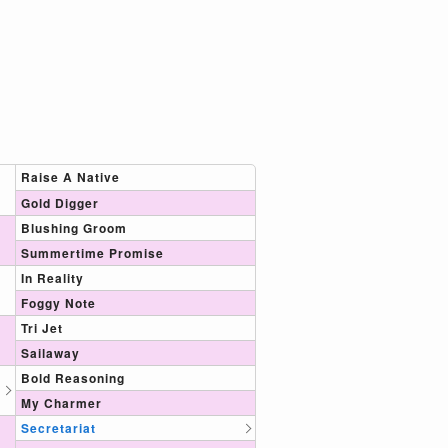
Raise A Native
Gold Digger
Blushing Groom
Summertime Promise
In Reality
Foggy Note
Tri Jet
Sailaway
Bold Reasoning
My Charmer
Secretariat