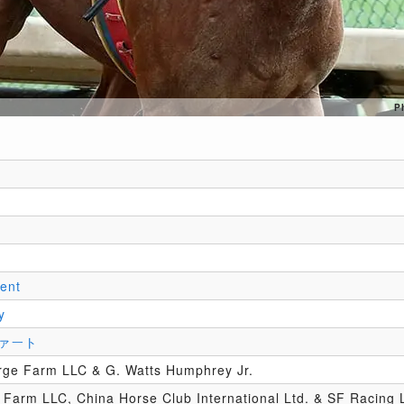
P
ent
y
ァート
rge Farm LLC & G. Watts Humphrey Jr.
 Farm LLC, China Horse Club International Ltd. & SF Racing 