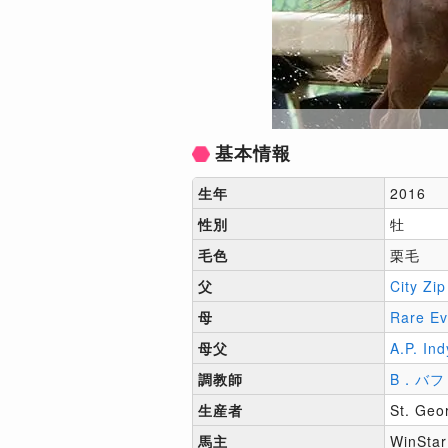
基本情報
生年
2016
性別
牡
毛色
栗毛
父
City Zip
母
Rare Ev
母父
A.P. Ind
調教師
B．バフ
生産者
St. Geo
馬主
WinStar