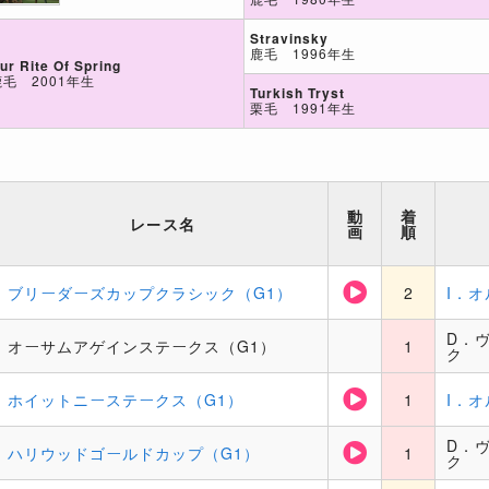
Stravinsky
鹿毛 1996年生
ur Rite Of Spring
鹿毛 2001年生
Turkish Tryst
栗毛 1991年生
動
着
レース名
画
順
ブリーダーズカップクラシック（G1）
2
I．オ
D．
オーサムアゲインステークス（G1）
1
ク
ホイットニーステークス（G1）
1
I．オ
D．
ハリウッドゴールドカップ（G1）
1
ク