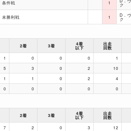
D．
条件戦
1
ク
D．
未勝利戦
1
ク
4着
出走
2着
3着
以下
回数
1
0
0
0
1
5
3
0
2
10
1
1
0
2
4
0
0
0
0
0
4着
出走
2着
3着
以下
回数
7
2
0
3
12