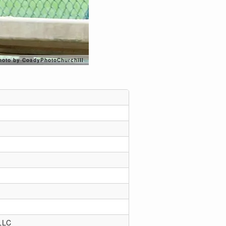
hoto by CoadyPhotoChurchill
LLC