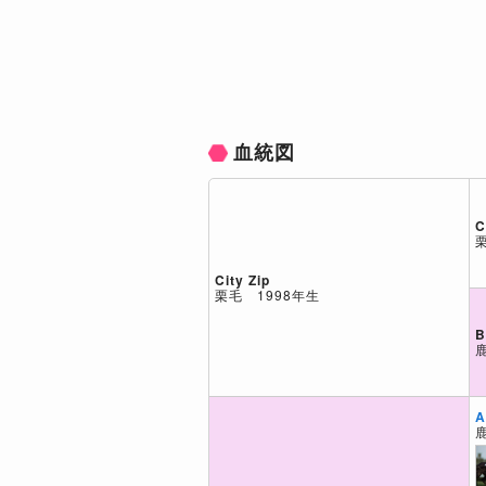
血統図
C
City Zip
栗毛 1998年生
B
A