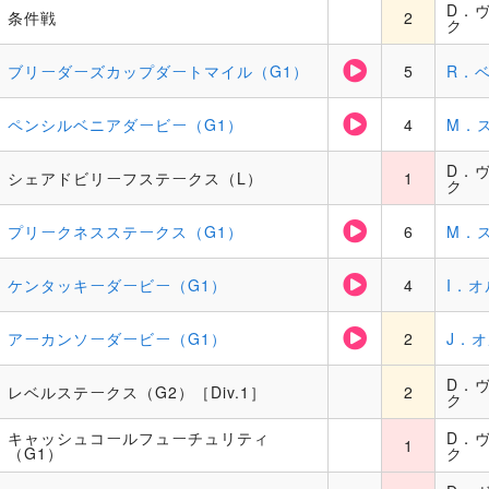
D．
条件戦
2
ク
ブリーダーズカップダートマイル（G1）
5
R．
ペンシルベニアダービー（G1）
4
M．
D．
シェアドビリーフステークス（L）
1
ク
プリークネスステークス（G1）
6
M．
ケンタッキーダービー（G1）
4
I．オ
アーカンソーダービー（G1）
2
J．
D．
レベルステークス（G2）［Div.1］
2
ク
キャッシュコールフューチュリティ
D．
1
（G1）
ク