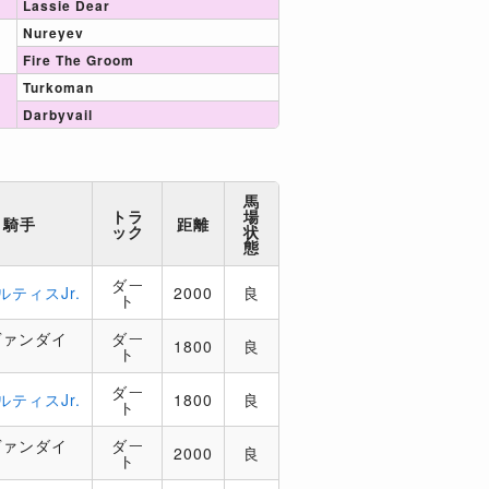
Lassie Dear
Nureyev
Fire The Groom
Turkoman
Darbyvail
馬
トラ
場
騎手
距離
ック
状
態
ダー
ルティスJr.
2000
良
ト
ヴァンダイ
ダー
1800
良
ト
ダー
ルティスJr.
1800
良
ト
ヴァンダイ
ダー
2000
良
ト