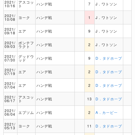
2021/
アスコッ
ハンデ戦
7
J．ワトソン
10/16
ト
2021/
ヨーク
ハンデ戦
1
J．ワトソン
10/08
2021/
エア
ハンデ戦
9
J．ワトソン
09/18
2021/
ポンテフ
ハンデ戦
2
J．ワトソン
09/03
ラクト
2021/
グッドウ
ハンデ戦
9
D．タドホープ
07/30
ッド
2021/
エア
ハンデ戦
2
D．タドホープ
07/19
2021/
エア
ハンデ戦
2
D．タドホープ
07/04
2021/
アスコッ
ハンデ戦
13
D．タドホープ
06/17
ト
2021/
エプソム
ハンデ戦
2
A．カービー
06/04
2021/
ヨーク
ハンデ戦
11
D．タドホープ
05/13