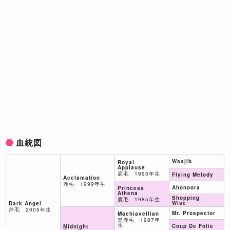
血統図
Waajib
Royal
Applause
鹿毛 1993年生
Flying Melody
Acclamation
鹿毛 1999年生
Ahonoora
Princess
Athena
Shopping
鹿毛 1985年生
Wise
Dark Angel
芦毛 2005年生
Mr. Prospector
Machiavellian
黒鹿毛 1987年
生
Coup De Folie
Midnight