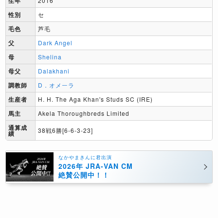
生年
2016
性別
セ
毛色
芦毛
父
Dark Angel
母
Shelina
母父
Dalakhani
調教師
D．オメーラ
生産者
H. H. The Aga Khan's Studs SC (IRE)
馬主
Akela Thoroughbreds Limited
通算成
38戦6勝[6-6-3-23]
績
なかやまきんに君出演
2026年 JRA-VAN CM
絶賛公開中！！