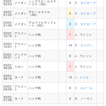
2023/
シングスピールステ
メイダン
4
D．タドホープ
02/03
ークス（G2）
2023/
ザビールマイル
メイダン
2
D．タドホープ
01/20
（G2）
2023/
アルファヒディフォ
メイダン
3
D．タドホープ
01/06
ート（G2）
2022/
アスコッ
ハンデ戦
1
J．ワトソン
10/15
ト
2022/
アスコッ
ハンデ戦
14
R．ライアン
10/01
ト
2022/
グッドウ
ハンデ戦
6
J．ワトソン
09/21
ッド
2022/
リポン
ハンデ戦
1
J．ワトソン
08/29
2022/
ヨーク
ハンデ戦
12
J．ドイル
08/18
2022/
アスコッ
ハンデ戦
6
C．ルメール
08/06
ト
2022/
ヨーク
ハンデ戦
5
D．ノーラン
07/08