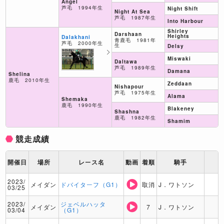
Angel
芦毛 1994年生
Night Shift
Night At Sea
芦毛 1987年生
Into Harbour
Shirley
Darshaan
Heights
Dalakhani
青鹿毛 1981年
芦毛 2000年生
生
Delsy
Miswaki
Daltawa
芦毛 1989年生
Damana
Shelina
鹿毛 2010年生
Zeddaan
Nishapour
芦毛 1975年生
Alama
Shemaka
鹿毛 1990年生
Blakeney
Shashna
鹿毛 1982年生
Shamim
競走成績
開催日
場所
レース名
動画
着順
騎手
2023/
メイダン
ドバイターフ（G1）
取消
J．ワトソン
03/25
2023/
ジェベルハッタ
メイダン
7
J．ワトソン
03/04
（G1）