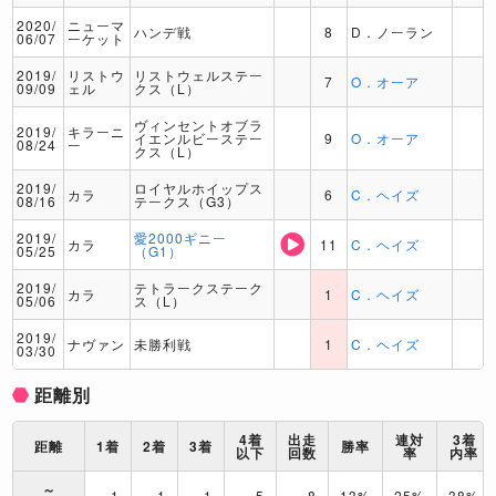
2020/
ニューマ
ハンデ戦
8
D．ノーラン
06/07
ーケット
2019/
リストウ
リストウェルステー
7
O．オーア
09/09
ェル
クス（L）
ヴィンセントオブラ
2019/
キラーニ
イエンルビーステー
9
O．オーア
08/24
ー
クス（L）
2019/
ロイヤルホイップス
カラ
6
C．ヘイズ
08/16
テークス（G3）
2019/
愛2000ギニー
カラ
11
C．ヘイズ
05/25
（G1）
2019/
テトラークステーク
カラ
1
C．ヘイズ
05/06
ス（L）
2019/
ナヴァン
未勝利戦
1
C．ヘイズ
03/30
距離別
4着
出走
連対
3着
距離
1着
2着
3着
勝率
以下
回数
率
内率
～
1
1
1
5
8
13%
25%
38%