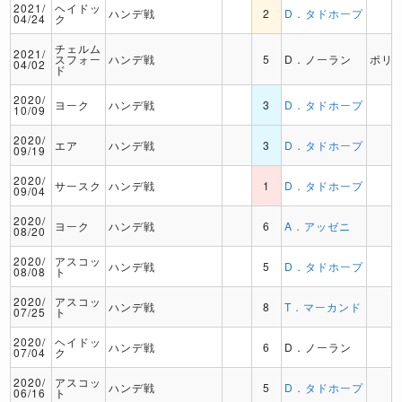
2021/
ヘイドッ
ハンデ戦
2
D．タドホープ
04/24
ク
チェルム
2021/
スフォー
ハンデ戦
5
D．ノーラン
ポリ
04/02
ド
2020/
ヨーク
ハンデ戦
3
D．タドホープ
10/09
2020/
エア
ハンデ戦
3
D．タドホープ
09/19
2020/
サースク
ハンデ戦
1
D．タドホープ
09/04
2020/
ヨーク
ハンデ戦
6
A．アッゼニ
08/20
2020/
アスコッ
ハンデ戦
5
D．タドホープ
08/08
ト
2020/
アスコッ
ハンデ戦
8
T．マーカンド
07/25
ト
2020/
ヘイドッ
ハンデ戦
6
D．ノーラン
07/04
ク
2020/
アスコッ
ハンデ戦
5
D．タドホープ
06/16
ト