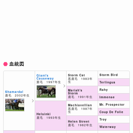
血統図
Storm Bird
Storm Cat
Giant's
Causeway
黒鹿毛 1983年
生
栗毛 1997年生
Terlingua
Rahy
Mariah's
Shamardal
Storm
鹿毛 2002年生
鹿毛 1991年生
Immense
Mr. Prospector
Machiavellian
黒鹿毛 1987年
生
Coup De Folie
Helsinki
鹿毛 1993年生
Troy
Helen Street
鹿毛 1982年生
Waterway