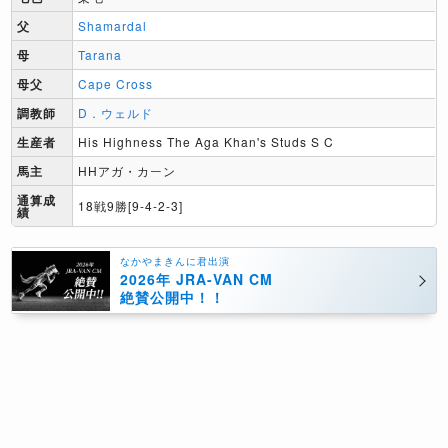
父
Shamardal
母
Tarana
母父
Cape Cross
調教師
D．ウェルド
生産者
His Highness The Aga Khan's Studs S C
馬主
HHアガ・カーン
通算成
18戦9勝[9-4-2-3]
績
なかやまきんに君出演
2026年 JRA-VAN CM
絶賛公開中！！