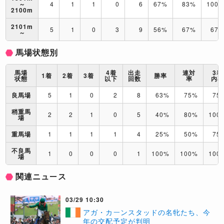
～
4
1
1
0
6
67%
83%
100
2100m
2101m
5
1
0
3
9
56%
67%
67
～
馬場状態別
馬場
4着
出走
連対
3着
1着
2着
3着
勝率
状態
以下
回数
率
内
良馬場
5
1
0
2
8
63%
75%
75
稍重馬
2
2
1
0
5
40%
80%
100
場
重馬場
1
1
1
1
4
25%
50%
75
不良馬
1
0
0
0
1
100%
100%
100
場
関連ニュース
03/29 10:30
アガ・カーンスタッドの名牝たち、今
年の交配予定が判明