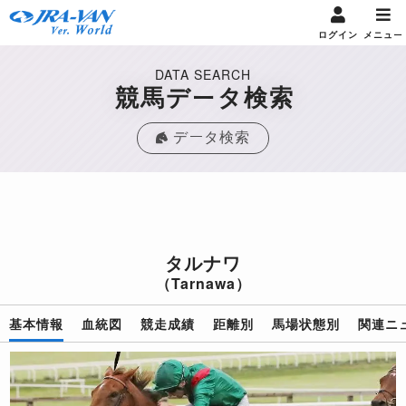
ログイン
メニュー
DATA SEARCH
競馬データ検索
データ検索
タルナワ
（Tarnawa）
基本情報
血統図
競走成績
距離別
馬場状態別
関連ニ