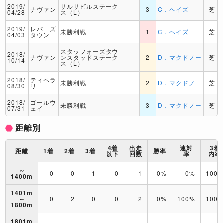
2019/
サルサビルステーク
ナヴァン
3
C．ヘイズ
芝
04/28
ス（L）
2019/
レパーズ
未勝利戦
1
C．ヘイズ
芝
04/03
タウン
スタッフォーズタウ
2018/
ナヴァン
ンスタッドステーク
2
D．マクドノー
芝
10/14
ス（L）
2018/
ティペラ
未勝利戦
2
D．マクドノー
芝
08/30
リー
2018/
ゴールウ
未勝利戦
3
D．マクドノー
芝
07/31
ェイ
距離別
4着
出走
連対
3着
距離
1着
2着
3着
勝率
以下
回数
率
内率
～
0
0
1
0
1
0%
0%
100
1400m
1401m
～
0
2
0
0
2
0%
100%
100
1800m
1801m