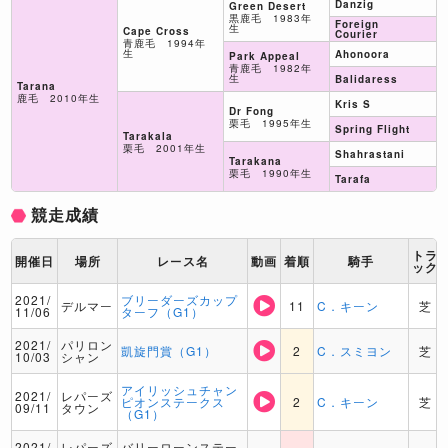
Danzig
Green Desert
黒鹿毛 1983年
Foreign
生
Cape Cross
Courier
青鹿毛 1994年
生
Ahonoora
Park Appeal
青鹿毛 1982年
生
Balidaress
Tarana
鹿毛 2010年生
Kris S
Dr Fong
栗毛 1995年生
Spring Flight
Tarakala
栗毛 2001年生
Shahrastani
Tarakana
栗毛 1990年生
Tarafa
競走成績
トラ
開催日
場所
レース名
動画
着順
騎手
ック
2021/
ブリーダーズカップ
デルマー
11
C．キーン
芝
11/06
ターフ（G1）
2021/
パリロン
凱旋門賞（G1）
2
C．スミヨン
芝
10/03
シャン
アイリッシュチャン
2021/
レパーズ
ピオンステークス
2
C．キーン
芝
09/11
タウン
（G1）
2021/
レパーズ
バリーローンステー