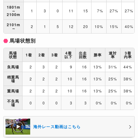
1801m
～
1
3
0
11
15
7%
27%
27%
2100m
2101m
2
1
5
12
20
10%
15%
40%
～
馬場状態別
馬場
4着
出走
連対
3着
1着
2着
3着
勝率
状態
以下
回数
率
内率
良馬場
2
3
2
9
16
13%
31%
44%
稍重馬
2
2
2
10
16
13%
25%
38%
場
重馬場
2
2
2
10
16
13%
25%
38%
不良馬
0
0
0
3
3
0%
0%
0%
場
海外レース動画はこちら