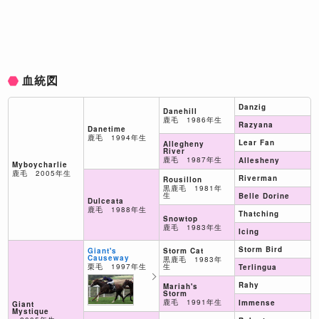
血統図
Danzig
Danehill
鹿毛 1986年生
Razyana
Danetime
鹿毛 1994年生
Lear Fan
Allegheny
River
鹿毛 1987年生
Allesheny
Myboycharlie
鹿毛 2005年生
Riverman
Rousillon
黒鹿毛 1981年
生
Belle Dorine
Dulceata
鹿毛 1988年生
Thatching
Snowtop
鹿毛 1983年生
Icing
Storm Bird
Storm Cat
Giant's
Causeway
黒鹿毛 1983年
生
栗毛 1997年生
Terlingua
Rahy
Mariah's
Storm
鹿毛 1991年生
Immense
Giant
Mystique