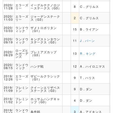
2020/
エラーズ
イーグルテクノロジ
8
C．グリルス
11/28
リー
ーステークス（G3）
2020/
エラーズ
ジャーデンステーク
2
C．グリルス
11/03
リー
ス（G3）
2020/
ランドウ
ザメトロポリタン
15
B．ライアン
10/03
ィック
（G1）
2020/
ランドウ
キングストンタウン
11
J．バーン
09/19
ィック
ステークス（G3）
ローズヒ
2020/
プレミアズカップ
ルガーデ
13
R．キング
08/29
（G3）
ンズ
2020/
ランドウ
ハンデ戦
12
A．ハイロニマス
08/15
ィック
2019/
エラーズ
ザビールクラシック
9
T．ハリス
12/26
リー
（G1）
2019/
フレミン
クイーンエリザベス
9
D．ダン
11/09
トン
ステークス（G3）
2019/
フレミン
ホッサムハンデキャ
4
D．ダン
11/02
トン
ップ（G3）
2019/
ランドウ
条件戦
3
A．アドキンス