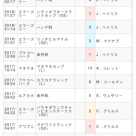
02/17
リー
2018/
エラーズ
シティオブオークラ
1
J．ベイリス
01/27
リー
ンドカップ（G3）
2018/
エラーズ
ハンデ戦
3
J．ベイリス
01/14
リー
2018/
エラーズ
リッチヒルマイル
3
M．マクナブ
01/01
リー
（G2）
2017/
プケコヘ
条件戦
1
J．ベイリス
12/06
パーク
2017/
マタマタカップ
マタマタ
10
A．コレット
10/14
（L）
2017/
プケコヘ
カラカクラシック
8
M．コールマン
09/24
パーク
（L）
2017/
ルアカカ
条件戦
5
S．ウェザリー
09/02
バラキダウンズチャ
2017/
エラーズ
ンピオンステークス
2
C．グリルス
04/22
リー
（G2）
2017/
マナワツクラシック
アワプニ
1
C．グリルス
04/01
（G3）