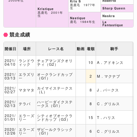
2005年生
Roberto
Kris S
黒鹿毛 1977年
生
Sharp Queen
Kristique
黒鹿毛 2001年
生
Naskra
Nastique
鹿毛 1984年生
La
Fantastique
競走成績
開催日
場所
レース名
動画
着順
騎手
2021/
ランドウ
チェアマンズクオリ
10
A．アドキンス
04/10
ィック
ティ（G2）
2021/
エラズリ
オークランドカップ
2
M．マクナブ
03/13
ー
（G1）
2021/
カイマイステークス
マタマタ
8
J．パークス
02/27
（L）
2021/
ハービーダイクステ
テラパ
8
C．グリルス
02/13
ークス（G1）
2021/
エラーズ
シティオブオークラ
15
T．ハリス
01/01
リー
ンドカップ（G3）
2020/
エラーズ
ザビールクラシック
6
C．グリルス
12/26
リー
（G1）