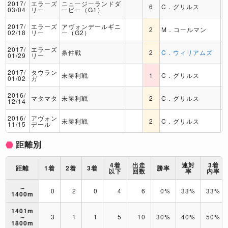
2017/
エラーズ
ニュージーランドダ
6
C．グリルス
03/04
リー
ービー（G1）
2017/
エラーズ
アヴォンデールギニ
2
M．コールマン
02/18
リー
ー（G2）
2017/
エラーズ
条件戦
2
C．ウィリアムズ
01/29
リー
2017/
タウラン
未勝利戦
1
C．グリルス
01/02
ガ
2016/
マタマタ
未勝利戦
2
C．グリルス
12/14
2016/
アヴォン
未勝利戦
2
C．グリルス
11/15
デール
距離別
4着
出走
連対
3着
距離
1着
2着
3着
勝率
以下
回数
率
内率
～
0
2
0
4
6
0%
33%
33%
1400m
1401m
～
3
1
1
5
10
30%
40%
50%
1800m