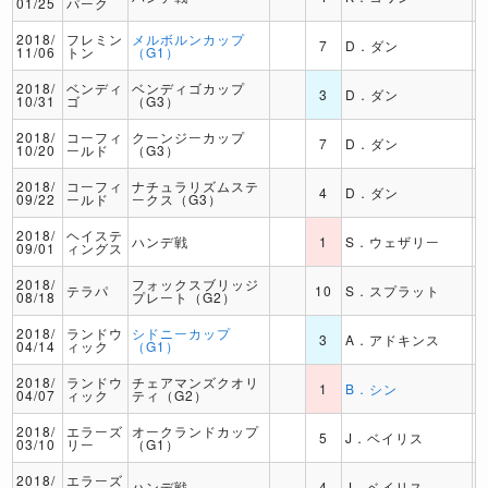
01/25
パーク
2018/
フレミン
メルボルンカップ
7
D．ダン
11/06
トン
（G1）
2018/
ベンディ
ベンディゴカップ
3
D．ダン
10/31
ゴ
（G3）
2018/
コーフィ
クーンジーカップ
7
D．ダン
10/20
ールド
（G3）
2018/
コーフィ
ナチュラリズムステ
4
D．ダン
09/22
ールド
ークス（G3）
2018/
ヘイステ
ハンデ戦
1
S．ウェザリー
09/01
ィングス
2018/
フォックスブリッジ
テラパ
10
S．スプラット
08/18
プレート（G2）
2018/
ランドウ
シドニーカップ
3
A．アドキンス
04/14
ィック
（G1）
2018/
ランドウ
チェアマンズクオリ
1
B．シン
04/07
ィック
ティ（G2）
2018/
エラーズ
オークランドカップ
5
J．ベイリス
03/10
リー
（G1）
2018/
エラーズ
ハンデ戦
4
J．ベイリス