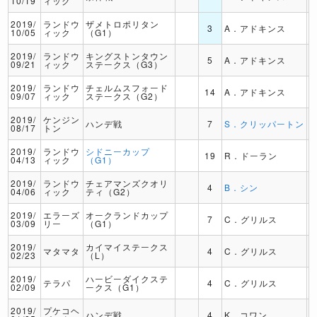
10/19
ィック
2019/
ランドウ
ザメトロポリタン
3
A．アドキンス
10/05
ィック
（G1）
2019/
ランドウ
キングストンタウン
5
A．アドキンス
09/21
ィック
ステークス（G3）
2019/
ランドウ
チェルムスフォード
14
A．アドキンス
09/07
ィック
ステークス（G2）
2019/
ケンジン
ハンデ戦
7
S．クリッパートン
08/17
トン
2019/
ランドウ
シドニーカップ
19
R．ドーラン
04/13
ィック
（G1）
2019/
ランドウ
チェアマンズクオリ
4
B．シン
04/06
ィック
ティ（G2）
2019/
エラーズ
オークランドカップ
7
C．グリルス
03/09
リー
（G1）
2019/
カイマイステークス
マタマタ
4
C．グリルス
02/23
（L）
2019/
ハービーダイクステ
テラパ
4
C．グリルス
02/09
ークス（G1）
2019/
プケコヘ
ハンデ戦
4
K．コワン