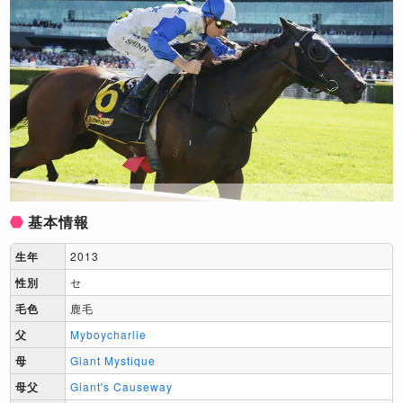
基本情報
生年
2013
性別
セ
毛色
鹿毛
父
Myboycharlie
母
Giant Mystique
母父
Giant's Causeway