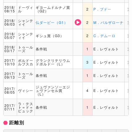
2018/
ドーヴィ
ギヨームドルナノ賞
2
P．ブドー
芝
08/15
ル
（G2）
2018/
シャンテ
仏ダービー（G1）
2
M．バルザローナ
芝
06/03
ィイ
2018/
シャンテ
ギシュ賞（G3）
2
C．デムーロ
芝
05/07
ィイ
2018/
トゥール
条件戦
1
E．レヴォルト
芝
03/17
ーズ
2017/
ボルドー
グランクリテリウム
3
E．レヴォルト
芝
10/10
ルブスカ
ドボルドー（L）
2017/
トゥール
条件戦
1
E．レヴォルト
芝
09/13
ーズ
ジュヴァンソーエジ
2017/
ヴィシー
ュヴァンセル賞
4
E．レヴォルト
芝
08/05
（L）
ラ・テス
2017/
ト＝ド＝
条件戦
1
E．レヴォルト
芝
07/11
ビュック
距離別