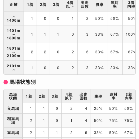
4着
出走
連対
3着
距離
1着
2着
3着
勝率
以下
回数
率
内率
～
1
0
0
1
2
50%
50%
50%
1400m
1401m
～
1
1
1
0
3
33%
67%
100%
1800m
1801m
～
2
2
0
2
6
33%
67%
67%
2100m
2101m
1
0
0
2
3
33%
33%
33%
～
馬場状態別
馬場
4着
出走
連対
3着
1着
2着
3着
勝率
状態
以下
回数
率
内率
良馬場
1
1
0
2
4
25%
50%
50%
稍重馬
2
1
0
1
4
50%
75%
75%
場
重馬場
2
1
1
2
6
33%
50%
67%