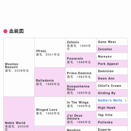
血統図
Gone West
Zafonic
青鹿毛 1990年
生
Zaizafon
Iffraaj
鹿毛 2001年生
Nureyev
Pastorale
栗毛 1988年生
Park Appeal
Wootton
Bassett
鹿毛 2008年生
Dominion
Primo Dominie
鹿毛 1982年生
Swan Ann
Balladonia
鹿毛 1996年生
Chief's Crown
Susquehanna
Days
鹿毛 1990年生
Gliding By
Sadler's Wells
In The Wings
鹿毛 1986年生
High Hawk
Winged Love
鹿毛 1992年生
Top Ville
J'ai Deux
Amours
鹿毛 1986年生
Pollenka
Noble World
青鹿毛 2000年
生
Experte
Nandino