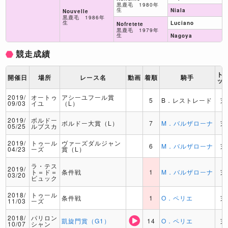
黒鹿毛 1980年
生
Niala
Nouvelle
黒鹿毛 1986年
生
Luciano
Nofretete
黒鹿毛 1979年
生
Nagoya
競走成績
ト
開催日
場所
レース名
動画
着順
騎手
ッ
2019/
オートゥ
アシーユフール賞
5
B．レストレード
芝
09/03
イユ
（L）
2019/
ボルドー
ボルドー大賞（L）
7
M．バルザローナ
芝
05/25
ルブスカ
2019/
トゥール
ヴァーズダルジャン
6
M．バルザローナ
芝
04/23
ーズ
賞（L）
ラ・テス
2019/
ト＝ド＝
条件戦
1
M．バルザローナ
芝
03/20
ビュック
2018/
トゥール
条件戦
1
O．ペリエ
芝
11/03
ーズ
2018/
パリロン
凱旋門賞（G1）
14
O．ペリエ
芝
10/07
シャン