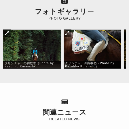
フォトギャラリー
PHOTO GALLERY
クリンチャーの調教①（Photo by
クリンチャーの調教②（Photo by
武
Kazuhiro Kuramoto）
Kazuhiro Kuramoto）
K
関連ニュース
RELATED NEWS