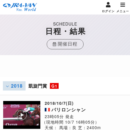
ログイン
メニュー
SCHEDULE
日程・結果
開催日程
2018
凱旋門賞
G1
2018/10/7(日)
パリロンシャン
23時05分 発走
（現地時間 10/7 16時05分）
天候：
馬場：良
芝：2400m