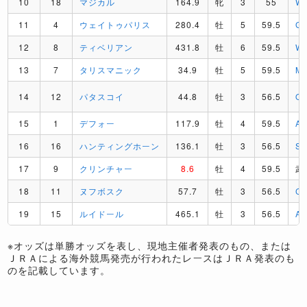
10
18
マジカル
164.9
牝
3
55
W
11
4
ウェイトゥパリス
280.4
牡
5
59.5
G
12
8
ティベリアン
431.8
牡
6
59.5
W
13
7
タリスマニック
34.9
牡
5
59.5
M
14
12
パタスコイ
44.8
牡
3
56.5
O
15
1
デフォー
117.9
牡
4
59.5
A
16
16
ハンティングホーン
136.1
牡
3
56.5
S
17
9
クリンチャー
8.6
牡
4
59.5
武
18
11
ヌフボスク
57.7
牡
3
56.5
C
19
15
ルイドール
465.1
牡
3
56.5
A
※オッズは単勝オッズを表し、現地主催者発表のもの、または
ＪＲＡによる海外競馬発売が行われたレースはＪＲＡ発表のも
のを記載しています。