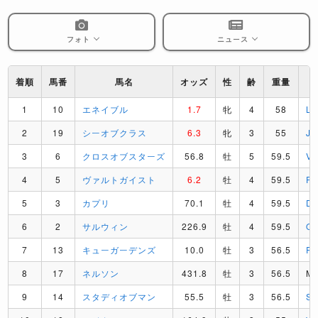
フォト
ニュース
着順
馬番
馬名
オッズ
性
齢
重量
1
10
エネイブル
1.7
牝
4
58
L
2
19
シーオブクラス
6.3
牝
3
55
J
3
6
クロスオブスターズ
56.8
牡
5
59.5
V
4
5
ヴァルトガイスト
6.2
牡
4
59.5
P
5
3
カプリ
70.1
牡
4
59.5
D
6
2
サルウィン
226.9
牡
4
59.5
O
7
13
キューガーデンズ
10.0
牡
3
56.5
R
8
17
ネルソン
431.8
牡
3
56.5
M
9
14
スタディオブマン
55.5
牡
3
56.5
S