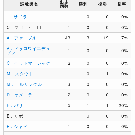
出走
調教師名
勝利
複勝
勝率
回数
J．サドラー
1
0
0
0%
C．マゴーヒーIII
1
0
0
0%
A．ファーブル
43
3
19
7%
A．ドゥロワイエデュ
1
0
0
0%
プレ
C．ヘッドマーレック
2
0
0
0%
M．スタウト
1
0
1
0%
M．デルザングル
3
0
0
0%
D．オメーラ
2
0
0
0%
P．バリー
5
1
1
20%
E．リボー
1
0
0
0%
F．シャペ
1
0
0
0%