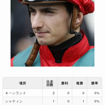
出走
場所
勝利
複勝
勝率
回数
キーンランド
2
0
0
0%
シャティン
1
0
1
0%