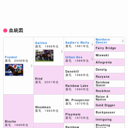
血統図
Northern
Dancer
Sadler's Wells
Galileo
鹿毛 1981年生
鹿毛 1998年生
Fairy Bridge
Miswaki
Urban Sea
Frankel
栗毛 1989年生
鹿毛 2008年生
Allegretta
Danzig
Danehill
鹿毛 1986年生
Razyana
Kind
鹿毛 2001年生
Rainbow
Quest
Rainbow Lake
鹿毛 1990年生
Rockfest
Raise A
Native
Mr. Prospector
鹿毛 1970年生
Gold Digger
Woodman
栗毛 1983年生
Buckpasser
Playmate
栗毛 1975年生
Intriguing
Binche
栗毛 1999年生
Blushing
Rainbow