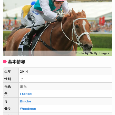
Photo by Getty Images
基本情報
生年
2014
性別
セ
毛色
栗毛
父
Frankel
母
Binche
母父
Woodman