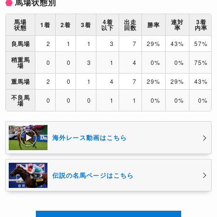
馬場状態別
馬場
4着
出走
連対
3着
1着
2着
3着
勝率
状態
以下
回数
率
内率
良馬場
2
1
1
3
7
29%
43%
57%
稍重馬
0
0
3
1
4
0%
0%
75%
場
重馬場
2
0
1
4
7
29%
29%
43%
不良馬
0
0
0
1
1
0%
0%
0%
場
海外レース動画はこちら
伝説の名馬ページはこちら