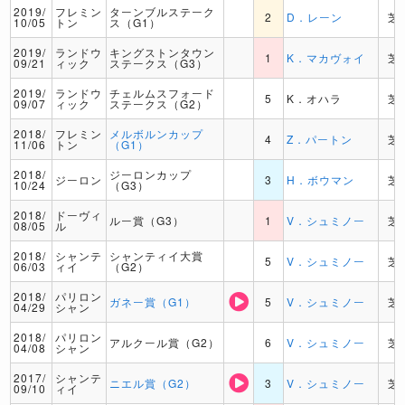
2019/
フレミン
ターンブルステーク
2
D．レーン
芝
10/05
トン
ス（G1）
2019/
ランドウ
キングストンタウン
1
K．マカヴォイ
芝
09/21
ィック
ステークス（G3）
2019/
ランドウ
チェルムスフォード
5
K．オハラ
芝
09/07
ィック
ステークス（G2）
2018/
フレミン
メルボルンカップ
4
Z．パートン
芝
11/06
トン
（G1）
2018/
ジーロンカップ
ジーロン
3
H．ボウマン
芝
10/24
（G3）
2018/
ドーヴィ
ルー賞（G3）
1
V．シュミノー
芝
08/05
ル
2018/
シャンテ
シャンティイ大賞
5
V．シュミノー
芝
06/03
ィイ
（G2）
2018/
パリロン
ガネー賞（G1）
5
V．シュミノー
芝
04/29
シャン
2018/
パリロン
アルクール賞（G2）
6
V．シュミノー
芝
04/08
シャン
2017/
シャンテ
ニエル賞（G2）
3
V．シュミノー
芝
09/10
ィイ