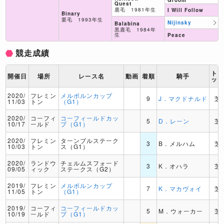
Groom
Quest
鹿毛 1981年生
I Will Follow
Binary
栗毛 1993年生
Nijinsky
Balabina
黒鹿毛 1984年
生
Peace
競走成績
ト
開催日
場所
レース名
動画
着順
騎手
ッ
2020/
フレミン
メルボルンカップ
9
J．マクドナルド
芝
11/03
トン
（G1）
2020/
コーフィ
コーフィールドカッ
5
D．レーン
芝
10/17
ールド
プ（G1）
2020/
フレミン
ターンブルステーク
3
B．メルハム
芝
10/03
トン
ス（G1）
2020/
ランドウ
チェルムスフォード
3
K．オハラ
芝
09/05
ィック
ステークス（G2）
2019/
フレミン
メルボルンカップ
7
K．マカヴォイ
芝
11/05
トン
（G1）
2019/
コーフィ
コーフィールドカッ
5
M．ウォーカー
芝
10/19
ールド
プ（G1）