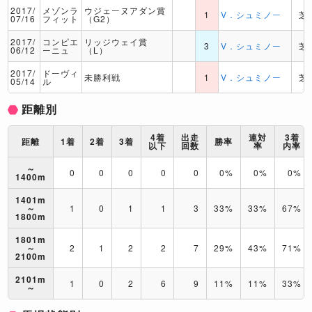
2017/
メゾンラ
ウジェーヌアダン賞
1
V．シュミノー
芝
07/16
フィット
（G2）
2017/
コンピエ
リッジウェイ賞
3
V．シュミノー
芝
06/12
ーニュ
（L）
2017/
ドーヴィ
未勝利戦
1
V．シュミノー
芝
05/14
ル
距離別
4着
出走
連対
3着
距離
1着
2着
3着
勝率
以下
回数
率
内率
～
0
0
0
0
0
0%
0%
0%
1400m
1401m
～
1
0
1
1
3
33%
33%
67%
1800m
1801m
～
2
1
2
2
7
29%
43%
71%
2100m
2101m
1
0
2
6
9
11%
11%
33%
～