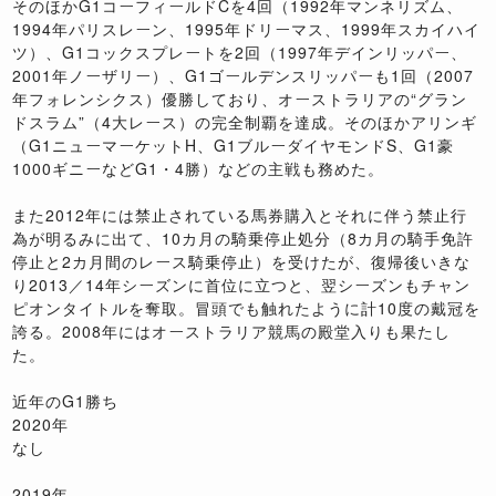
そのほかG1コーフィールドCを4回（1992年マンネリズム、
1994年パリスレーン、1995年ドリーマス、1999年スカイハイ
ツ）、G1コックスプレートを2回（1997年デインリッパー、
2001年ノーザリー）、G1ゴールデンスリッパーも1回（2007
年フォレンシクス）優勝しており、オーストラリアの“グラン
ドスラム”（4大レース）の完全制覇を達成。そのほかアリンギ
（G1ニューマーケットH、G1ブルーダイヤモンドS、G1豪
1000ギニーなどG1・4勝）などの主戦も務めた。
また2012年には禁止されている馬券購入とそれに伴う禁止行
為が明るみに出て、10カ月の騎乗停止処分（8カ月の騎手免許
停止と2カ月間のレース騎乗停止）を受けたが、復帰後いきな
り2013／14年シーズンに首位に立つと、翌シーズンもチャン
ピオンタイトルを奪取。冒頭でも触れたように計10度の戴冠を
誇る。2008年にはオーストラリア競馬の殿堂入りも果たし
た。
近年のG1勝ち
2020年
なし
2019年