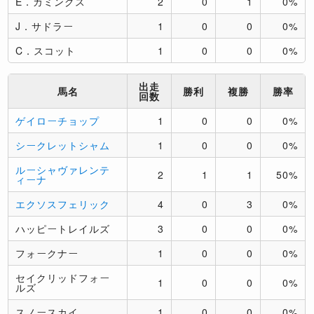
E．カミングス
2
0
1
0%
J．サドラー
1
0
0
0%
C．スコット
1
0
0
0%
出走
馬名
勝利
複勝
勝率
回数
ゲイローチョップ
1
0
0
0%
シークレットシャム
1
0
0
0%
ルーシャヴァレンテ
2
1
1
50%
ィーナ
エクソスフェリック
4
0
3
0%
ハッピートレイルズ
3
0
0
0%
フォークナー
1
0
0
0%
セイクリッドフォー
1
0
0
0%
ルズ
スノースカイ
1
0
0
0%