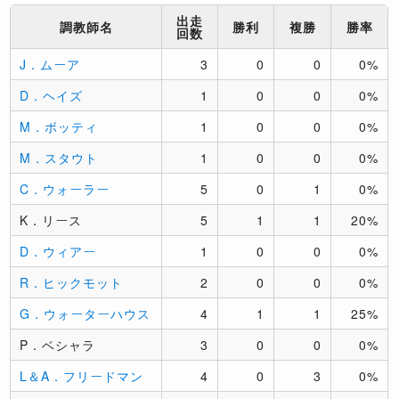
出走
調教師名
勝利
複勝
勝率
回数
J．ムーア
3
0
0
0%
D．ヘイズ
1
0
0
0%
M．ボッティ
1
0
0
0%
M．スタウト
1
0
0
0%
C．ウォーラー
5
0
1
0%
K．リース
5
1
1
20%
D．ウィアー
1
0
0
0%
R．ヒックモット
2
0
0
0%
G．ウォーターハウス
4
1
1
25%
P．ベシャラ
3
0
0
0%
L＆A．フリードマン
4
0
3
0%