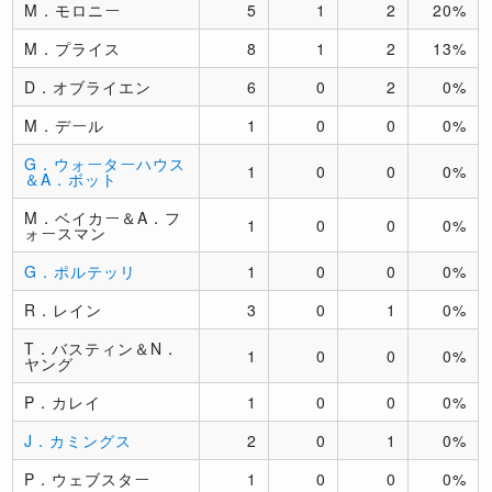
M．モロニー
5
1
2
20%
M．プライス
8
1
2
13%
D．オブライエン
6
0
2
0%
M．デール
1
0
0
0%
G．ウォーターハウス
1
0
0
0%
＆A．ボット
M．ベイカー＆A．フ
1
0
0
0%
ォースマン
G．ポルテッリ
1
0
0
0%
R．レイン
3
0
1
0%
T．バスティン＆N．
1
0
0
0%
ヤング
P．カレイ
1
0
0
0%
J．カミングス
2
0
1
0%
P．ウェブスター
1
0
0
0%