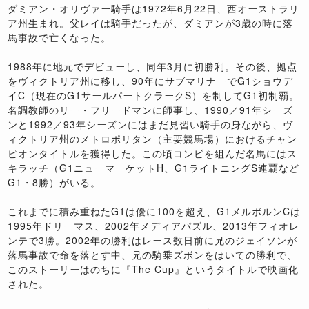
ダミアン・オリヴァー騎手は1972年6月22日、西オーストラリ
ア州生まれ。父レイは騎手だったが、ダミアンが3歳の時に落
馬事故で亡くなった。
1988年に地元でデビューし、同年3月に初勝利。その後、拠点
をヴィクトリア州に移し、90年にサブマリナーでG1ショウデ
イC（現在のG1サールパートクラークS）を制してG1初制覇。
名調教師のリー・フリードマンに師事し、1990／91年シーズ
ンと1992／93年シーズンにはまだ見習い騎手の身ながら、ヴ
ィクトリア州のメトロポリタン（主要競馬場）におけるチャン
ピオンタイトルを獲得した。この頃コンビを組んだ名馬にはス
キラッチ（G1ニューマーケットH、G1ライトニングS連覇など
G1・8勝）がいる。
これまでに積み重ねたG1は優に100を超え、G1メルボルンCは
1995年ドリーマス、2002年メディアパズル、2013年フィオレ
ンテで3勝。2002年の勝利はレース数日前に兄のジェイソンが
落馬事故で命を落とす中、兄の騎乗ズボンをはいての勝利で、
このストーリーはのちに『The Cup』というタイトルで映画化
された。