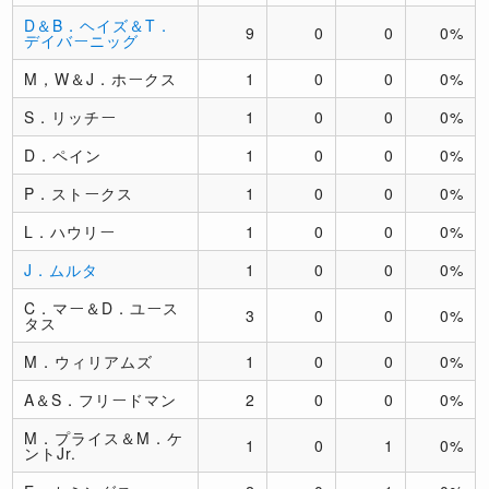
D＆B．ヘイズ＆T．
9
0
0
0%
デイバーニッグ
M，W＆J．ホークス
1
0
0
0%
S．リッチー
1
0
0
0%
D．ペイン
1
0
0
0%
P．ストークス
1
0
0
0%
L．ハウリー
1
0
0
0%
J．ムルタ
1
0
0
0%
C．マー＆D．ユース
3
0
0
0%
タス
M．ウィリアムズ
1
0
0
0%
A＆S．フリードマン
2
0
0
0%
M．プライス＆M．ケ
1
0
1
0%
ントJr.