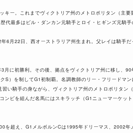
ッキー。これまでヴィクトリア州のメトロポリタン（主要
（歴代最多はビル・ダンカン元騎手とロイ・ヒギンズ元騎手
72年6月22日、西オーストラリア州生まれ。父レイは騎手
年3月に初勝利。その後、拠点をヴィクトリア州に移し、90
クS）を制してG1初制覇。名調教師のリー・フリードマンに
まだ見習い騎手の身ながら、ヴィクトリア州のメトロポリタン
コンビを組んだ名馬にはスキラッチ（G1ニューマーケット
0を超え、G1メルボルンCは1995年ドリーマス、2002年