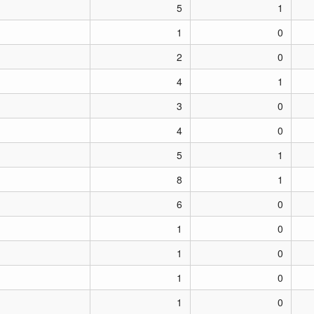
5
1
1
0
2
0
4
1
3
0
4
0
5
1
8
1
6
0
1
0
1
0
1
0
1
0