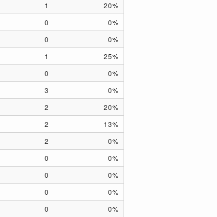
1
20%
0
0%
0
0%
1
25%
0
0%
3
0%
2
20%
2
13%
2
0%
0
0%
0
0%
0
0%
0
0%