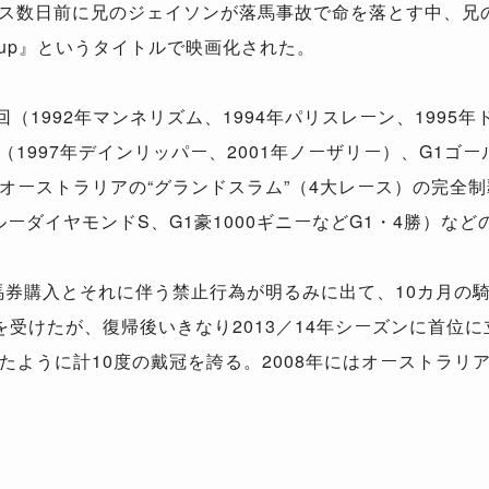
レース数日前に兄のジェイソンが落馬事故で命を落とす中、
Cup』というタイトルで映画化された。
（1992年マンネリズム、1994年パリスレーン、1995年
（1997年デインリッパー、2001年ノーザリー）、G1ゴー
オーストラリアの“グランドスラム”（4大レース）の完全
ルーダイヤモンドS、G1豪1000ギニーなどG1・4勝）な
る馬券購入とそれに伴う禁止行為が明るみに出て、10カ月の
を受けたが、復帰後いきなり2013／14年シーズンに首位
たように計10度の戴冠を誇る。2008年にはオーストラリ