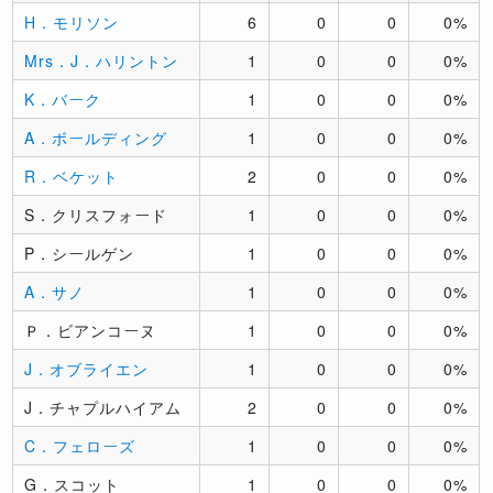
H．モリソン
6
0
0
0%
Mrs．J．ハリントン
1
0
0
0%
K．バーク
1
0
0
0%
A．ボールディング
1
0
0
0%
R．ベケット
2
0
0
0%
S．クリスフォード
1
0
0
0%
P．シールゲン
1
0
0
0%
A．サノ
1
0
0
0%
Ｐ．ビアンコーヌ
1
0
0
0%
J．オブライエン
1
0
0
0%
J．チャプルハイアム
2
0
0
0%
C．フェローズ
1
0
0
0%
G．スコット
1
0
0
0%