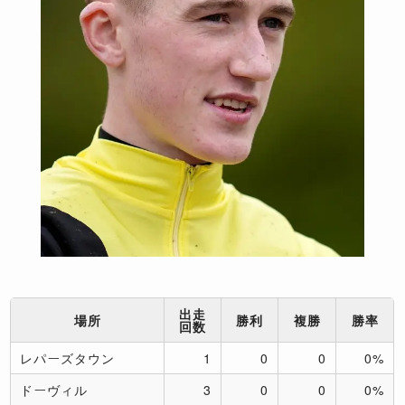
出走
場所
勝利
複勝
勝率
回数
レパーズタウン
1
0
0
0%
ドーヴィル
3
0
0
0%