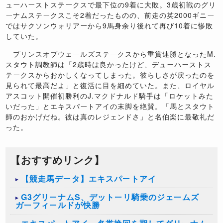
ューハーストステークスで最下位の9着に大敗。3歳初戦のグリ
ーナムステークスこそ2着だったものの、前走の英2000ギニー
ではサクソンウォリアーから9馬身余り後れて再び10着に惨敗
していた。
プリンスオブウェールズステークスから重賞連勝となったM.
スタウト調教師は「2歳時は良かったけど、デューハーストス
テークスからおかしくなってしまった。彼らしさが戻ったのを
見られて最高だよ」と復活に目を細めていた。また、ロイヤル
アスコット開催初勝利のJ.マクドナルド騎手は「ロケットみた
いだった」とエキスパートアイの末脚を絶賛。「馬とスタウト
師のおかげだね。彼は真のレジェンドさ」と名伯楽に最敬礼だ
った。
【おすすめリンク】
【競走馬データ】エキスパートアイ
G3グリーナムS、デットーリ騎乗のジェームズ
ガーフィールドが快勝