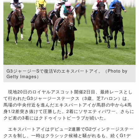
G3ジャージーSで復活Vのエキスパートアイ。（Photo by
Getty Images）
現地20日のロイヤルアスコット開催2日目、最終レースとし
て行われたG3ジャージーステークス（3歳、芝7ハロン）は、
馬場の中央付近を進んだエキスパートアイが馬群の中から4馬
身1/2差突き抜けて圧勝した。2着にソサエティパワー、さらに
クビ差の3着にはクドゥイットビーラブが続いた。
エキスパートアイはデビュー2連勝でG2ヴィンテージステー
クスを制し、一時はクラシック候補と騒がれるも、続くG1デ