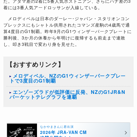
た。アタマ差の2着に5番人気ボストニアン、さらにハナ差の3
着には3番人気アードロッサンが入線している。
メロディベルは日本のダーレー･ジャパン・スタリオンコン
プレックスにもシャトル供用されたコマンズ産駒の4歳馬で通
算4度目のG1制覇。昨年9月のG1ウィンザーパークプレートに
勝利後、3か月の休養から年明けに復帰するも前走まで連敗
し、叩き3戦目で変わり身を見せた。
【おすすめリンク】
メロディベル、NZのG1ウィンザーパークプレー
トで3度目のG1制覇
エンゾーズラドが低評価に反発、NZのG1JR&N
バーケットテレグラフを連覇
なかやまきんに君出演
2026年 JRA-VAN CM