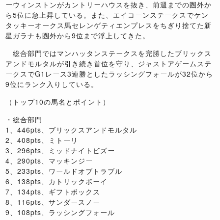
ーウィンストンがカントリーハウスを抜き、前週までの圏外か
ら5位に急上昇している。また、エイコーンステークスでケン
タッキーオークス馬セレンゲティエンプレスをちぎり捨てた新
星ガラナも圏外から9位まで浮上してきた。
総合部門ではマンハッタンステークスを完勝したブリックス
アンドモルタルが引き続き首位を守り、ジャストアゲームステ
ークスでG1レース3連勝としたラッシングフォールが32位から
9位にランク入りしている。
（トップ10の馬名とポイント）
・総合部門
1、446pts、ブリックスアンドモルタル
2、408pts、ミトーリ
3、296pts、ミッドナイトビズー
4、290pts、マッキンジー
5、233pts、ワールドオブトラブル
6、138pts、カトリックボーイ
7、134pts、ギフトボックス
8、116pts、サンダースノー
9、108pts、ラッシングフォール