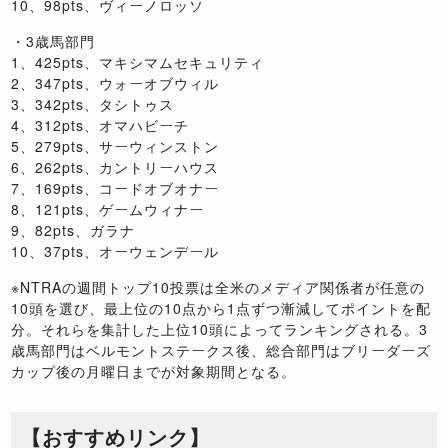
10、98pts、ヴィーノロッソ
・3歳馬部門
1、425pts、マキシマムセキュリティ
2、347pts、ウォーオブウィル
3、342pts、タシトゥス
4、312pts、オマハビーチ
5、279pts、サーウィンストン
6、262pts、カントリーハウス
7、169pts、コードオブオナー
8、121pts、ゲームウィナー
9、82pts、ガラナ
10、37pts、オーウェンデール
※NTRAの週間トップ10投票は全米のメディア関係者が任意の
10頭を選び、最上位の10点から1点ずつ漸減してポイントを配
分。それらを集計した上位10頭によってランキングされる。3
歳馬部門はベルモントステークス後、総合部門はブリーダーズ
カップ後の月曜日までが対象期間となる。
【おすすめリンク】