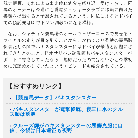
競走拒否、それによる出走停止処分を繰り返し受けており、同
馬のオーナーは今週にも香港ジョッキークラブに移籍に向けた
書類を提出すると予想されているという。同紙によるとドバイ
での預託先はD.ワトソン調教師になる模様。
なお、シャティン競馬場のオールウェザーコースで見せるト
ライアルの走りが目を引くことから、かねてより香港の競馬関
係者たちの間でパキスタンスターにはドバイが最適と話題にさ
れてきたとのこと。P.オサリバン調教師もパキスタンスターが
ダートに専念していたなら、無敗だったのではないかと今季初
めに冗談めかしていたというエピソードも紹介されている。
【おすすめリンク】
【競走馬データ】パキスタンスター
パキスタンスターが電撃転厩、寝耳に水のクルー
ズ師は落胆
クルーズ師がパキスタンスターの悪癖克服に自
信、今後は日本遠征も視野