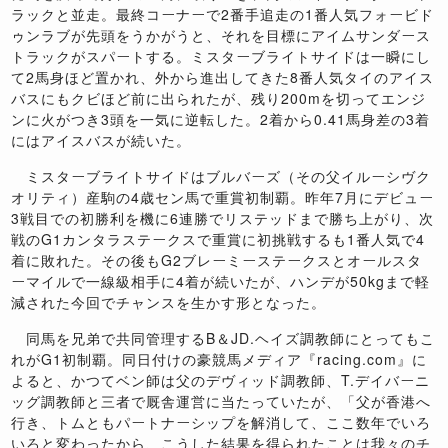
ラックと並走。最終コーナーで2番手追走の1番人気フォービド
ゥンラブが先頭をうかがうと、それを目標にアイムサンダース
トラックがスパートする。ミスターブライトサイドは一瞬にし
て2馬身ほど置かれ、外から進出してきた8番人気タイのアイス
バスにもクビほど前に出られたが、残り200mを切ってエンジ
ンに火がつき3頭を一気に逆転した。2着から0.41馬身差の3着
にはアイスバスが続いた。
ミスターブライトサイドはブルバーズ（その父イルーシヴク
オリティ）産駒の4歳セン馬で重賞初制覇。昨年7月にデビュー
3戦目での初勝利を機に6連勝でリステッドまで勝ち上がり、次
戦のG1カンタラステークスで重賞に初挑戦するも1番人気で4
着に敗れた。その後もG2ブレーミーステークスとオールスタ
ーマイルで一線級相手に4着が続いたが、ハンデが50kgまで軽
減された今回でチャンスを生かす形となった。
同馬を兄弟で共同管理するB＆JD.ヘイズ調教師にとってもこ
れがG1初制覇。同日付けの豪競馬メディア『racing.com』に
よると、かつてベン師は父のデヴィッド調教師、T.デイバーニ
ッグ調教師と三者で厩舎運営に当たっていたが、「父が香港へ
行き、トムともパートナーシップを解消して、ここ数年でいろ
いろと変わったから、こうした結果を得られたことは我々のチ