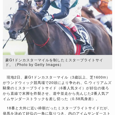
豪G1ドンカスターマイルを制したミスターブライトサイ
ド。（Photo by Getty Images）
現地2日、豪G1ドンカスターマイル（3歳以上、芝1600m）
がランドウィック競馬場で20頭により争われ、C.ウィリアムズ
騎乗のミスターブライトサイド（6番人気タイ）が好位の後ろ
から直線で末脚を炸裂させ、道中並走から先んじた2番人気ア
イムサンダーストラックを差し切った（0.58馬身差）。
18番と大外に近い枠順だったミスターブライトサイドだが、
発馬を決めて好位の一角に取りつき、内のアイムサンダースト