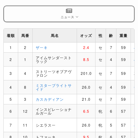
ニュース
着順
馬番
馬名
オッズ
性
齢
重量
1
2
ザーキ
2.4
セ
7
59
J
アイムサンダースト
2
1
8.5
セ
4
59
J
ラック
ストリーツオブアヴ
3
4
201.0
セ
7
59
Z
ァロン
ミスターブライトサ
4
8
26.0
セ
4
59
C
イド
5
3
カスカディアン
21.0
セ
7
59
D
インスピレーショナ
6
12
6.5
牝
6
57
D
ルガール
7
11
シエラスー
26.0
牝
5
57
J
8
10
トファーネ
9.5
牝
6
57
J