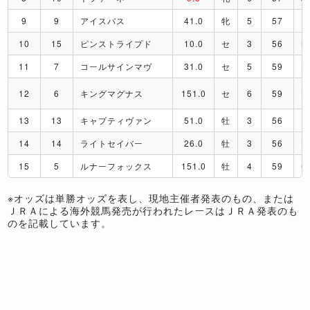
9
9
アイスバス
41.0
牝
5
57
F
10
15
ピンストライプド
10.0
セ
3
56
M
11
7
コールサインマヴ
31.0
セ
5
59
B
12
6
キングマグナス
151.0
セ
6
59
L
13
13
キャプティヴァン
51.0
牡
3
56
P
14
14
ライトセイバー
26.0
牡
3
56
L
15
5
ルナーフォックス
151.0
牡
4
59
C
※オッズは単勝オッズを表し、現地主催者発表のもの、または
ＪＲＡによる海外競馬発売が行われたレースはＪＲＡ発表のも
のを記載しています。