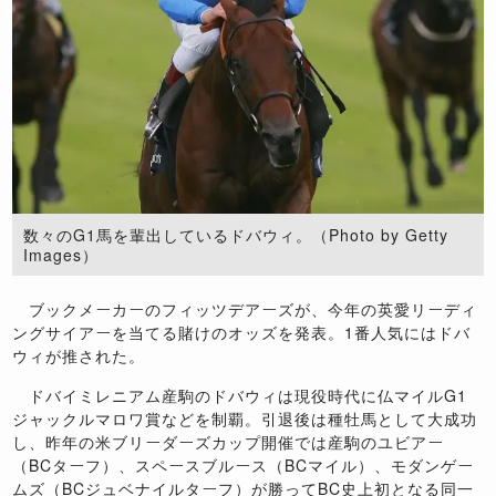
数々のG1馬を輩出しているドバウィ。（Photo by Getty
Images）
ブックメーカーのフィッツデアーズが、今年の英愛リーディ
ングサイアーを当てる賭けのオッズを発表。1番人気にはドバ
ウィが推された。
ドバイミレニアム産駒のドバウィは現役時代に仏マイルG1
ジャックルマロワ賞などを制覇。引退後は種牡馬として大成功
し、昨年の米ブリーダーズカップ開催では産駒のユビアー
（BCターフ）、スペースブルース（BCマイル）、モダンゲー
ムズ（BCジュベナイルターフ）が勝ってBC史上初となる同一