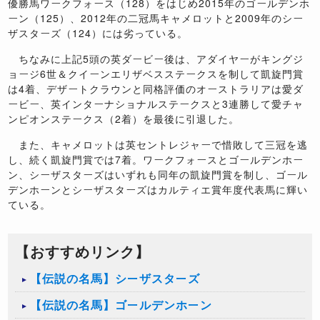
優勝馬ワークフォース（128）をはじめ2015年のゴールデンホ
ーン（125）、2012年の二冠馬キャメロットと2009年のシー
ザスターズ（124）には劣っている。
ちなみに上記5頭の英ダービー後は、アダイヤーがキングジ
ョージ6世＆クイーンエリザベスステークスを制して凱旋門賞
は4着、デザートクラウンと同格評価のオーストラリアは愛ダ
ービー、英インターナショナルステークスと3連勝して愛チャ
ンピオンステークス（2着）を最後に引退した。
また、キャメロットは英セントレジャーで惜敗して三冠を逃
し、続く凱旋門賞では7着。ワークフォースとゴールデンホー
ン、シーザスターズはいずれも同年の凱旋門賞を制し、ゴール
デンホーンとシーザスターズはカルティエ賞年度代表馬に輝い
ている。
【おすすめリンク】
【伝説の名馬】シーザスターズ
【伝説の名馬】ゴールデンホーン