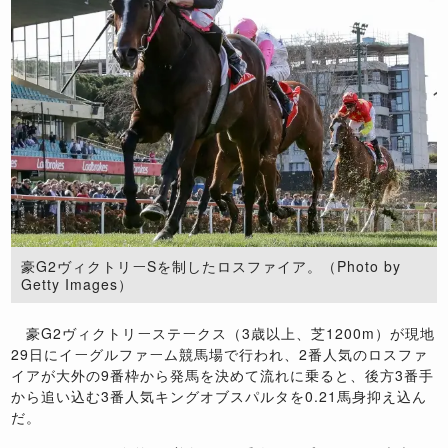
豪G2ヴィクトリーSを制したロスファイア。（Photo by
Getty Images）
豪G2ヴィクトリーステークス（3歳以上、芝1200m）が現地
29日にイーグルファーム競馬場で行われ、2番人気のロスファ
イアが大外の9番枠から発馬を決めて流れに乗ると、後方3番手
から追い込む3番人気キングオブスパルタを0.21馬身抑え込ん
だ。