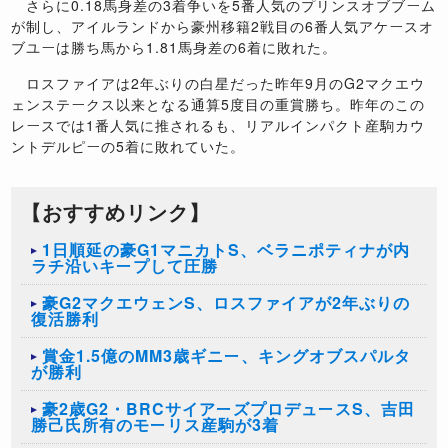
さらに0.18馬身差の3着争いを5番人気のプリンスオブブーム
が制し、アイルランドから豪州移籍2戦目の6番人気アケースオ
ブユーは勝ち馬から1.81馬身差の6着に敗れた。
ロスファイアは2年ぶりの白星だった昨年9月のG2マクエウ
ェンステークス以来となる通算5度目の重賞勝ち。昨年のこの
レースでは1番人気に推されるも、リアルインパクト産駒カウ
ントデルピーの5着に敗れていた。
【おすすめリンク】
1日順延の豪G1マニカトS、ベラニポティナが内
ラチ沿いキープして圧勝
豪G2マクエウェンS、ロスファイアが2年ぶりの
復活勝利
賞金1.5億のMM3歳ギニー、キングオブスパルタ
が勝利
豪2歳G2・BRCサイアーズプロデュースS、吉田
勝己氏所有のモーリス産駒が3着