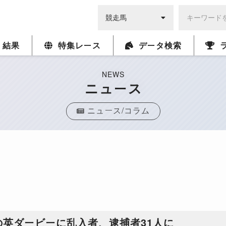
・結果
特集レース
データ検索
NEWS
ニュース
ニュース/コラム
英ダービーに乱入者、逮捕者31人に