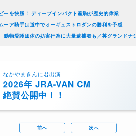
ビーを快勝！ ディープインパクト産駒が歴史的偉業
ムーア騎手は道中でオーギュストロダンの勝利を予感
 動物愛護団体の妨害行為に大量逮捕者も／英グランドナ
なかやまきんに君出演
2026年 JRA-VAN CM
絶賛公開中！！
前へ
次へ