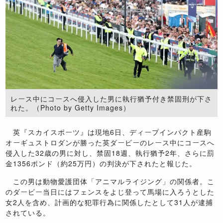
レース中にコースへ侵入した男に執行猶予付き禁固刑が下さ
れた。（Photo by Getty Images）
英『スカイスポーツ』は現地6日、ディープインパクト産駒
オーギュストロダンが勝った英ダービーのレース中にコースへ
侵入した32歳の男に対し、禁固18週、執行猶予2年、さらに罰
金1356ポンド（約25万円）の判決が下されたと報じた。
この男は動物愛護団体「アニマルライジング」の関係者。こ
のダービー当日にはフェンスをよじ登って馬場に入ろうとした
女2人を含め、計画的な犯罪行為に関係したとして31人が逮捕
されている。