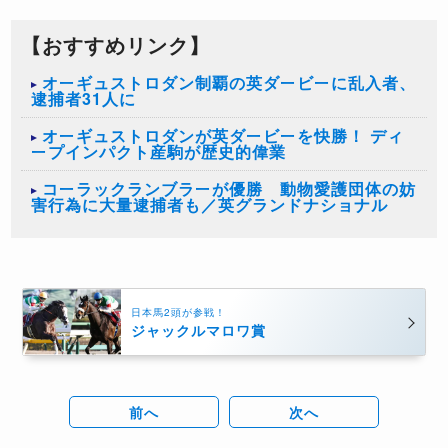
【おすすめリンク】
オーギュストロダン制覇の英ダービーに乱入者、
逮捕者31人に
オーギュストロダンが英ダービーを快勝！ ディ
ープインパクト産駒が歴史的偉業
コーラックランブラーが優勝 動物愛護団体の妨
害行為に大量逮捕者も／英グランドナショナル
日本馬2頭が参戦！
ジャックルマロワ賞
前へ
次へ