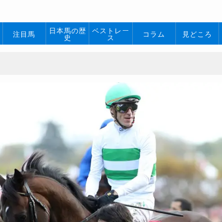
日本馬の歴
ベストレー
注目馬
コラム
見どころ
史
ス