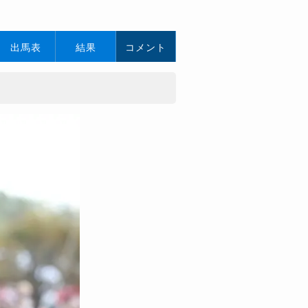
出馬表
結果
コメント