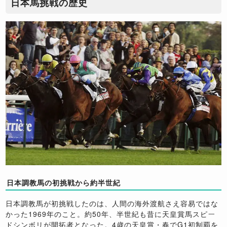
日本馬挑戦の歴史
日本調教馬の初挑戦から約半世紀
日本調教馬が初挑戦したのは、人間の海外渡航さえ容易ではな
かった1969年のこと。約50年、半世紀も昔に天皇賞馬スピー
ドシンボリが開拓者となった。4歳の天皇賞・春でG1初制覇を