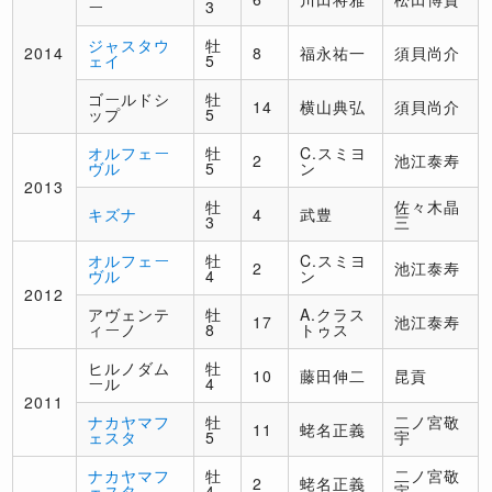
ー
3
ジャスタウ
牡
2014
8
福永祐一
須貝尚介
ェイ
5
ゴールドシ
牡
14
横山典弘
須貝尚介
ップ
5
オルフェー
牡
C.スミヨ
2
池江泰寿
ヴル
5
ン
2013
牡
佐々木晶
キズナ
4
武豊
3
三
オルフェー
牡
C.スミヨ
2
池江泰寿
ヴル
4
ン
2012
アヴェンテ
牡
A.クラス
17
池江泰寿
ィーノ
8
トゥス
ヒルノダム
牡
10
藤田伸二
昆貢
ール
4
2011
ナカヤマフ
牡
二ノ宮敬
11
蛯名正義
ェスタ
5
宇
ナカヤマフ
牡
二ノ宮敬
2
蛯名正義
ェスタ
4
宇