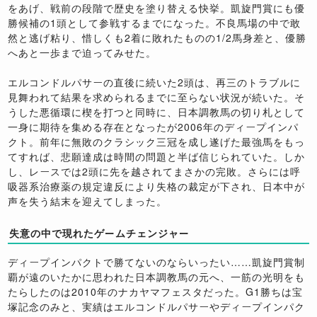
をあげ、戦前の段階で歴史を塗り替える快挙。凱旋門賞にも優
勝候補の1頭として参戦するまでになった。不良馬場の中で敢
然と逃げ粘り、惜しくも2着に敗れたものの1/2馬身差と、優勝
へあと一歩まで迫ってみせた。
エルコンドルパサーの直後に続いた2頭は、再三のトラブルに
見舞われて結果を求められるまでに至らない状況が続いた。そ
うした悪循環に楔を打つと同時に、日本調教馬の切り札として
一身に期待を集める存在となったが2006年のディープインパ
クト。前年に無敗のクラシック三冠を成し遂げた最強馬をもっ
てすれば、悲願達成は時間の問題と半ば信じられていた。しか
し、レースでは2頭に先を越されてまさかの完敗。さらには呼
吸器系治療薬の規定違反により失格の裁定が下され、日本中が
声を失う結末を迎えてしまった。
失意の中で現れたゲームチェンジャー
ディープインパクトで勝てないのならいったい……凱旋門賞制
覇が遠のいたかに思われた日本調教馬の元へ、一筋の光明をも
たらしたのは2010年のナカヤマフェスタだった。G1勝ちは宝
塚記念のみと、実績はエルコンドルパサーやディープインパク