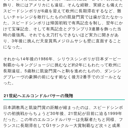
飾り、秋にはアメリカにも遠征。そんな経験、実績とも備えた
スピードシンボリが6歳を迎えて欧州に長期滞在するなど、難
しいチャレンジを敢行したものの凱旋門賞では歯が立たなかっ
た。スピードシンボリは帰国初戦で有馬記念を制し、翌年にか
けて宝塚記念、そして有馬記念とグランプリ3連勝を飾った当
時の最強馬。それでも太刀打ちできないほど実力に開きがあ
り、3年後に挑んだ天皇賞馬メジロムサシも壁に直面すること
になった。
それから14年後の1986年、シリウスシンボリが日本ダービー
制覇からキングジョージに挑むなど約2年にもわたって欧州に
長期遠征。5歳秋に凱旋門賞へと駒を進めたものの、ダンシン
グブレーヴの豪脚の前になす術なく後方2番手でのゴールとな
った。
21世紀へエルコンドルパサーの飛翔
日本調教馬と凱旋門賞の距離が縮まったのは、スピードシンボ
リの初挑戦からちょうど30年後、21世紀が目前に迫る1999年
だった。この年のエルコンドルパサーは先駆者たちと同様、フ
ランスに長期滞在してG1サンクルー大賞制覇など次々と成果