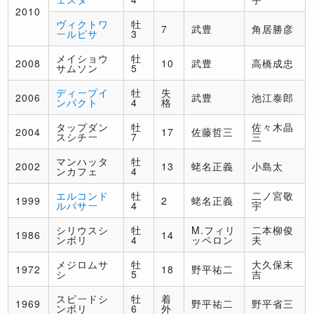
2010
ヴィクトワ
牡
7
武豊
角居勝彦
ールピサ
3
メイショウ
牡
2008
10
武豊
高橋成忠
サムソン
5
ディープイ
牡
失
2006
武豊
池江泰郎
ンパクト
4
格
タップダン
牡
佐々木晶
2004
17
佐藤哲三
スシチー
7
三
マンハッタ
牡
2002
13
蛯名正義
小島太
ンカフェ
4
エルコンド
牡
二ノ宮敬
1999
2
蛯名正義
ルパサー
4
宇
シリウスシ
牡
M.フィリ
二本柳俊
1986
14
ンボリ
4
ッペロン
夫
メジロムサ
牡
大久保末
1972
18
野平祐二
シ
5
吉
スピードシ
牡
着
1969
野平祐二
野平省三
ンボリ
6
外