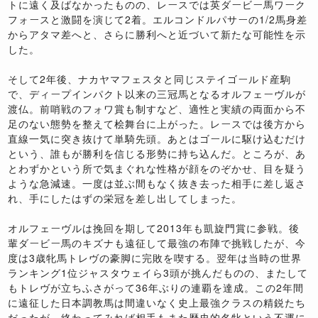
トに遠く及ばなかったものの、レースでは英ダービー馬ワーク
フォースと激闘を演じて2着。エルコンドルパサーの1/2馬身差
からアタマ差へと、さらに勝利へと近づいて新たな可能性を示
した。
そして2年後、ナカヤマフェスタと同じステイゴールド産駒
で、ディープインパクト以来の三冠馬となるオルフェーヴルが
渡仏。前哨戦のフォワ賞も制すなど、適性と実績の両面から不
足のない態勢を整えて桧舞台に上がった。レースでは後方から
直線一気に突き抜けて単騎先頭。あとはゴールに駆け込むだけ
という、誰もが勝利を信じる形勢に持ち込んだ。ところが、あ
とわずかという所で気まぐれな性格が顔をのぞかせ、目を疑う
ような急減速。一度は並ぶ間もなく抜き去った相手に差し返さ
れ、手にしたはずの栄冠を差し出してしまった。
オルフェーヴルは挽回を期して2013年も凱旋門賞に参戦。後
輩ダービー馬のキズナも遠征して最強の布陣で挑戦したが、今
度は3歳牝馬トレヴの豪脚に完敗を喫する。翌年は当時の世界
ランキング1位ジャスタウェイら3頭が挑んだものの、またして
もトレヴが立ちふさがって36年ぶりの連覇を達成。この2年間
に遠征した日本調教馬は間違いなく史上最強クラスの精鋭たち
だったが、終わってみれば相手もまた歴史的名牝という不運に