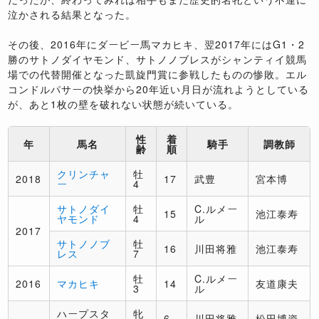
泣かされる結果となった。
その後、2016年にダービー馬マカヒキ、翌2017年にはG1・2
勝のサトノダイヤモンド、サトノノブレスがシャンティイ競馬
場での代替開催となった凱旋門賞に参戦したものの惨敗。エル
コンドルパサーの快挙から20年近い月日が流れようとしている
が、あと1枚の壁を破れない状態が続いている。
性
着
年
馬名
騎手
調教師
齢
順
クリンチャ
牡
2018
17
武豊
宮本博
ー
4
サトノダイ
牡
C.ルメー
15
池江泰寿
ヤモンド
4
ル
2017
サトノノブ
牡
16
川田将雅
池江泰寿
レス
7
牡
C.ルメー
2016
マカヒキ
14
友道康夫
3
ル
ハープスタ
牝
6
川田将雅
松田博資