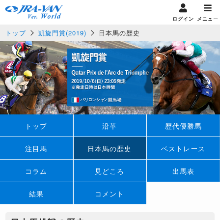
ログイン
メニュー
トップ
凱旋門賞(2019)
日本馬の歴史
トップ
沿革
歴代優勝馬
注目馬
日本馬の歴史
ベストレース
コラム
見どころ
出馬表
結果
コメント