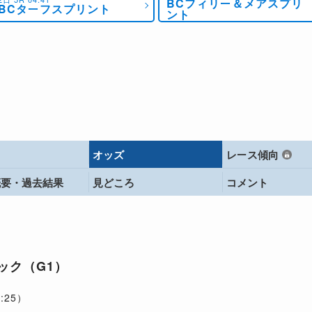
BCフィリー＆メアスプリ
BCターフスプリント
ント
オッズ
レース傾向
概要・
過去結果
見どころ
コメント
ック（G1）
:25）