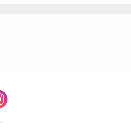
agram
す。