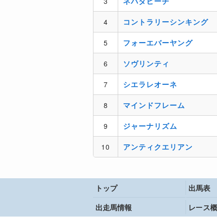
トップ
出馬表
出走馬情報
レース