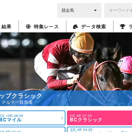
・結果
特集レース
データ検索
ップクラシック
5発走 デルマー競馬場
2日 10R 08:05
2日 9R 07:25
BCマイル
BCクラシック
2日 4R 04:00
2日 5R 04:41