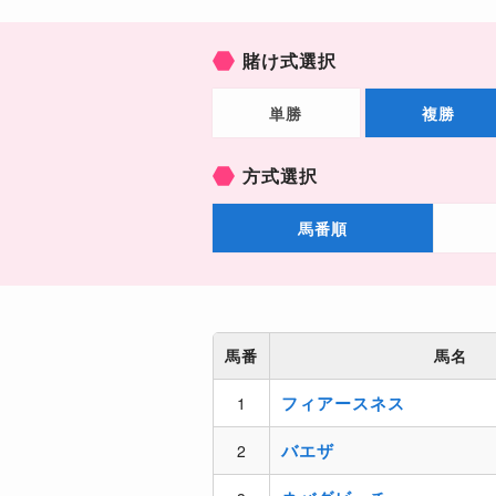
賭け式選択
単勝
複勝
方式選択
馬番順