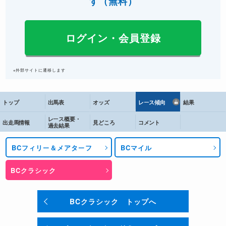
す（無料）
フィアースネス
125
ログイン・会員登録
シエラレオーネ
120
ジャーナリズム
120
※外部サイトに遷移します
マインドフレーム
120
バエザ
118
トップ
出馬表
オッズ
レース傾向
結果
アンティクエリアン
116
レース概要・
出走馬情報
見どころ
コメント
ネバダビーチ
115
過去結果
コントラリーシンキング
100
BCフィリー＆メアターフ
BCマイル
※単位はポンド。
BCクラシック
JRAが10月29日時点での情報を基に作成したレーティン
グでは、1位となったのは日本のフォーエバーヤングで
BCクラシック トップへ
127。次いでフィアースネスが125となっている。