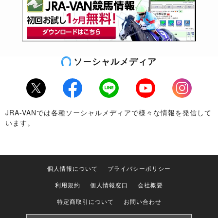
2
1
0
0
9
10%
10%
10%
3
0
0
2
8
0%
0%
20%
4
3
3
0
4
30%
60%
60%
5
1
0
0
9
10%
10%
10%
ソーシャルメディア
6
0
1
0
9
0%
10%
10%
7
0
2
2
6
0%
20%
40%
Twitter
Facebook
LINE
Youtube
Instagram
JRA-VANでは各種ソーシャルメディアで様々な情報を発信して
8
0
2
2
6
0%
20%
40%
います。
9
2
1
0
4
28.6%
42.9%
42.9%
10
1
0
0
5
16.7%
16.7%
16.7%
個人情報について
プライバシーポリシー
11
1
1
0
3
20%
40%
40%
利用規約
個人情報窓口
会社概要
12
0
0
1
2
0%
0%
33.3%
特定商取引について
お問い合わせ
13
0
0
0
2
0%
0%
0%