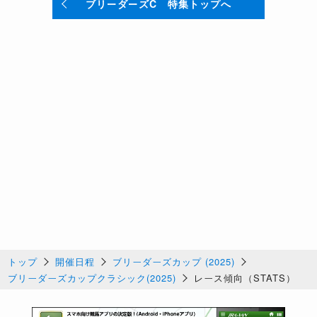
ブリーダーズC 特集トップへ
表2：ゲート番別成績表
4着
ゲート番
1着
2着
3着
勝率
連対率
3着内率
トップ
開催日程
ブリーダーズカップ (2025)
以下
ブリーダーズカップクラシック(2025)
レース傾向（STATS）
1
0
0
3
7
0%
0%
30%