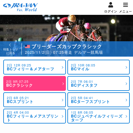
ログイン
メニュー
ブリーダーズカップクラシック
特集トップ
2025/11/2(日) 07:25発走 デルマー競馬場
に戻る
2日 12R 09:25
2日 10R 08:05
BCフィリー＆メアターフ
BCマイル
2日 9R 07:25
2日 7R 06:01
BCクラシック
BCディスタフ
2日 6R 05:21
2日 5R 04:41
BCスプリント
BCターフスプリント
2日 4R 04:00
1日 8R 08:05
BCフィリー＆メアスプリン
BCジュベナイルフィリーズ
ト
ターフ