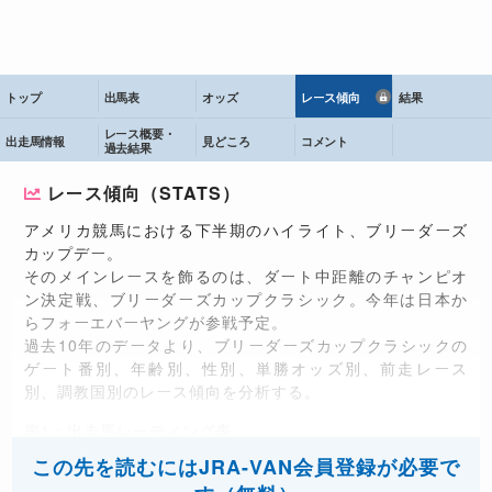
トップ
出馬表
オッズ
レース傾向
結果
レース概要・
出走馬情報
見どころ
コメント
過去結果
レース傾向（STATS）
アメリカ競馬における下半期のハイライト、ブリーダーズ
カップデー。
そのメインレースを飾るのは、ダート中距離のチャンピオ
ン決定戦、ブリーダーズカップクラシック。今年は日本か
らフォーエバーヤングが参戦予定。
過去10年のデータより、ブリーダーズカップクラシックの
ゲート番別、年齢別、性別、単勝オッズ別、前走レース
別、調教国別のレース傾向を分析する。
表1：出走馬レーティング表
この先を読むにはJRA-VAN会員登録が必要で
フォーエバーヤング
127